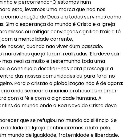
o caminho e percorrendo-O estamos num
para esta, levamos uma marca que não nos
ssa como criação de Deus e a todos servimos como
 Sim a esperança do mundo é Cristo e a Igreja
omissos ou mitigar convicções significa trair a fé
 com a mentalidade corrente.
de nascer, quando não viver dum passado,
aravilhas que já foram realizadas. Ela deve sair
co mas realiza muito e testemunha toda uma
ou e continua a desafiar-nos para prosseguir a
dentro das nossas comunidades ou para fora, no
eiro. Para o cristão a globalização não é de agora;
erreno onde semear o anúncio profícuo dum amor
ntro com a fé e com a dignidade humana. A
confins do mundo onde a Boa Nova de Cristo deve
arecer que se refugiou no mundo do silêncio. Se
e do lado da Igreja continuaremos a luta pelo
um mundo de igualdade, fraternidade e liberdade.