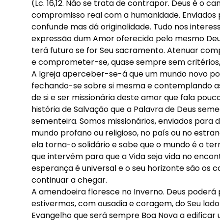
(Lc. 16,12. Não se trata de contrapor. Deus é 
compromisso real com a humanidade. Enviados 
confunde mas dá originalidade. Tudo nos intere
expressão dum Amor oferecido pelo mesmo Deus.
terá futuro se for Seu sacramento. Atenuar compr
e comprometer-se, quase sempre sem critérios,
A Igreja aperceber-se-á que um mundo novo po
fechando-se sobre si mesma e contemplando as m
de si e ser missionária deste amor que fala pou
história de Salvação que a Palavra de Deus seme
sementeira. Somos missionários, enviados para 
mundo profano ou religioso, no país ou no estrang
ela torna-o solidário e sabe que o mundo é o t
que intervém para que a Vida seja vida no enco
esperança é universal e o seu horizonte são os 
continuar a chegar.
A amendoeira floresce no Inverno. Deus poderá p
estivermos, com ousadia e coragem, do Seu lado 
Evangelho que será sempre Boa Nova a edificar 