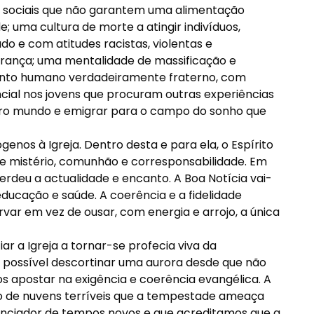
e sociais que não garantem uma alimentação
 uma cultura de morte a atingir indivíduos,
o e com atitudes racistas, violentas e
urança; uma mentalidade de massificação e
nto humano verdadeiramente fraterno, com
encial nos jovens que procuram outras experiências
ro mundo e emigrar para o campo do sonho que
nos à Igreja. Dentro desta e para ela, o Espírito
de mistério, comunhão e corresponsabilidade. Em
erdeu a actualidade e encanto. A Boa Notícia vai-
ducação e saúde. A coerência e a fidelidade
ar em vez de ousar, com energia e arrojo, a única
iar a Igreja a tornar-se profecia viva da
 possível descortinar uma aurora desde que não
apostar na exigência e coerência evangélica. A
ão de nuvens terríveis que a tempestade ameaça
nciador de tempos novos e que acreditamos que a