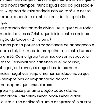
cará novos tempos. Nunca iguais aos do passado e
. A época da cristandade não voltará e é nesta
ar o encanto e o entusiasmo do discípulo fiel.
nça.
o/expressão da vontade divina. Deus quer que todos
ediador, Jesus Cristo, que iniciou este caminho
ão de todos». (2.ª leitura)
ras mas passa por esta capacidade de abnegação e
 como tal, teremos de mergulhar nas estruturas do
 cristã. Como Igreja teremos de ser resposta à
risto Ressuscitado sabendo que, para isso,
chagas, as trevas, as angústias do homem
ncias negativas surja uma humanidade nova que
que sempre nos acompanharão. Somos
na mensagem que anunciamos.
Igreja - passa por uma opção capaz de, no
nticidade. «Nenhum servo pode servir a dois
 outro ou se dedicará a um e desprezará o outro»