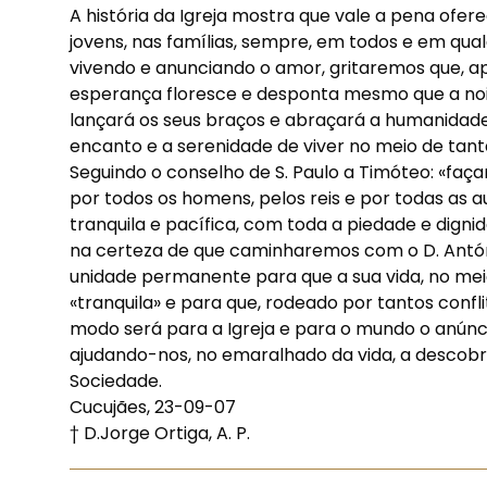
A história da Igreja mostra que vale a pena ofe
jovens, nas famílias, sempre, em todos e em qual
vivendo e anunciando o amor, gritaremos que, ap
esperança floresce e desponta mesmo que a noite
lançará os seus braços e abraçará a humanidade
encanto e a serenidade de viver no meio de tant
Seguindo o conselho de S. Paulo a Timóteo: «faç
por todos os homens, pelos reis e por todas as 
tranquila e pacífica, com toda a piedade e digni
na certeza de que caminharemos com o D. Antó
unidade permanente para que a sua vida, no meio
«tranquila» e para que, rodeado por tantos confl
modo será para a Igreja e para o mundo o anún
ajudando-nos, no emaralhado da vida, a descobri
Sociedade.
Cucujães, 23-09-07
† D.Jorge Ortiga, A. P.