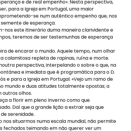
esperança e de real empenho». Nesta perspectiva,
er, para a Igreja em Portugal, uma maior
omprometendo-se num autêntico empenho que, nos
e semente de esperança.
nos este itinerário duma maneira clarividente e
tempos, teremos de ser testemunhas de esperança
ira de encarar o mundo. Aquele tempo, num olhar
a calamitosa repleta de rapinas, ruína e morte.
noutra perspectiva, interpelando o sobre o que, na
spontânea e imediata que é programática para o D.
ós e para a Igreja em Portugal. «Vejo um ramo de
mo mundo e duas atitudes totalmente opostas; a
 outros olhos.
ça a florir em pleno Inverno como que
ado. Daí que a grande lição a extrair seja que
 de serenidade.
o nos situarmos numa escala mundial, não permite
s fechados teimando em não querer ver um