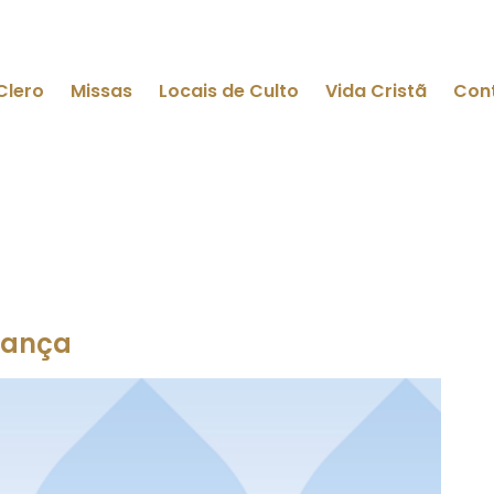
Clero
Missas
Locais de Culto
Vida Cristã
Con
rança