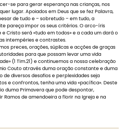
recer-se para gerar esperança nas crianças, nos
quer lugar. Apoiados em Deus que se fez Palavra,
esar de tudo e – sobretudo – em tudo, a
 pareça impor os seus critérios. O arco-íris
 e Cristo será «tudo em todos» e a cada um dará o
as intempéries e contrastes.
amos preces, orações, súplicas e acções de graças
autoridades para que possam levar uma vida
dade» (1 Tim.21) e continuemos a nossa celebração
nio Couto através duma oração constante e duma
 de diversos desafios e perplexidades seja
itos e confrontos, tenha uma vida «pacífica». Deste
cio duma Primavera que pode despontar,
r Ramos de amendoeira a florir na Igreja e na