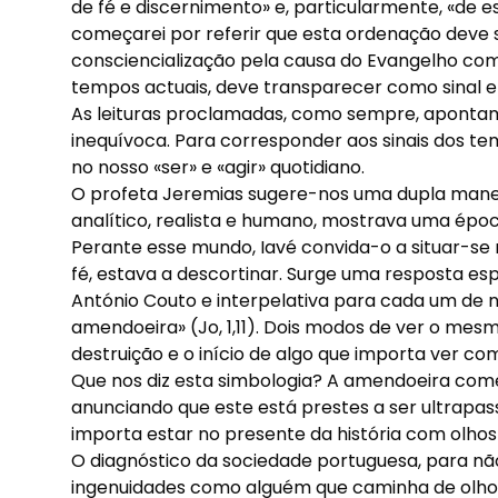
de fé e discernimento» e, particularmente, «de 
começarei por referir que esta ordenação deve s
consciencialização pela causa do Evangelho c
tempos actuais, deve transparecer como sinal 
As leituras proclamadas, como sempre, apontam-
inequívoca. Para corresponder aos sinais dos 
no nosso «ser» e «agir» quotidiano.
O profeta Jeremias sugere-nos uma dupla mane
analítico, realista e humano, mostrava uma époc
Perante esse mundo, Iavé convida-o a situar-se 
fé, estava a descortinar. Surge uma resposta e
António Couto e interpelativa para cada um de n
amendoeira» (Jo, 1,11). Dois modos de ver o mes
destruição e o início de algo que importa ver com
Que nos diz esta simbologia? A amendoeira come
anunciando que este está prestes a ser ultrapass
importa estar no presente da história com olhos
O diagnóstico da sociedade portuguesa, para nã
ingenuidades como alguém que caminha de olho