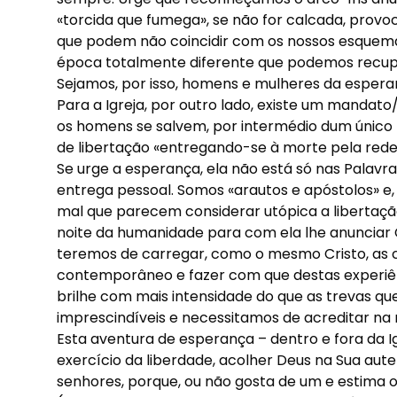
«torcida que fumega», se não for calcada, provo
que podem não coincidir com os nossos esquemas
época totalmente diferente que podemos recuper
Sejamos, por isso, homens e mulheres da espera
Para a Igreja, por outro lado, existe um mandat
os homens se salvem, por intermédio dum único m
de libertação «entregando-se à morte pela redenç
Se urge a esperança, ela não está só nas Palav
entrega pessoal. Somos «arautos e apóstolos» e,
mal que parecem considerar utópica a libertação
noite da humanidade para com ela lhe anunciar C
teremos de carregar, como o mesmo Cristo, as 
contemporâneo e fazer com que destas experiê
brilhe com mais intensidade do que as trevas 
imprescindíveis e necessitamos de acreditar 
Esta aventura de esperança – dentro e fora da 
exercício da liberdade, acolher Deus na Sua aute
senhores, porque, ou não gosta de um e estima o