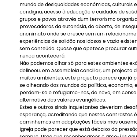
mundo de desigualdades económicas, culturais 
condigna, acesso à educação e cuidados de saúde;
grupos e povos através dum terrorismo organizad
provocadoras da eutanásia, do aborto, de inseg
anonimato onde se cresce sem um relacioname
experiências de solidão nos idosos e vazio exist
sem conteúdo. Quase que apetece procurar out
nunca acontecerá.
Não podemos olhar só para estes ambientes exóge
delineou, em Assembleia conciliar, um projecto 
muitos ambientes, este projecto parece que já p
se alheando dos mundos da política, economia, e
perdem-se e refugiamo-nos, de novo, em conserv
alternativa dos valores evangélicos.
Estes e outros sinais inquietantes deveriam desaf
esperança, acreditando que nestes contrastes é
caminhemos em adaptações fáceis mas ousemos 
Igreja pode parecer que está debaixo da press
sempre. Urge que reconheçamos o arco-íris anu