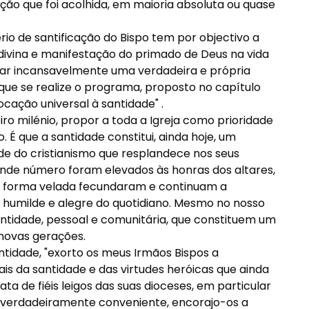
ção que foi acolhida, em maioria absoluta ou quase
rio de santificação do Bispo tem por objectivo a
divina e manifestação do primado de Deus na vida
entar incansavelmente uma verdadeira e própria
que se realize o programa, proposto no capítulo
cação universal à santidade" .
eiro milénio, propor a toda a Igreja como prioridade
 É que a santidade constitui, ainda hoje, um
de do cristianismo que resplandece nos seus
nde número foram elevados às honras dos altares,
e forma velada fecundaram e continuam a
 humilde e alegre do quotidiano. Mesmo no nosso
tidade, pessoal e comunitária, que constituem um
 novas gerações.
tidade, "exorto os meus Irmãos Bispos a
ais da santidade e das virtudes heróicas que ainda
a de fiéis leigos das suas dioceses, em particular
se verdadeiramente conveniente, encorajo-os a