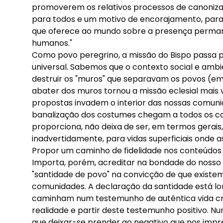
promoverem os relativos processos de canonizaç
para todos e um motivo de encorajamento, par
que oferece ao mundo sobre a presença perman
humanos."
Como povo peregrino, a missão do Bispo passa 
universal. Sabemos que o contexto social e ambi
destruir os "muros" que separavam os povos (em
abater dos muros tornou a missão eclesial mais 
propostas invadem o interior das nossas comunida
banalização dos costumes chegam a todos os con
proporciona, não deixa de ser, em termos gerais
inadvertidamente, para vidas superficiais onde 
Propor um caminho de fidelidade nos conteúdos
Importa, porém, acreditar na bondade do nosso
"santidade de povo" na convicção de que existem
comunidades. A declaração da santidade está lo
caminham num testemunho de autêntica vida cr
realidade e partir deste testemunho positivo. N
que deixar-se prender ao negativo que nos impr