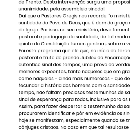
de Trento. Desta intervenção surgiu uma proposi
unanimidade, pela assembleia sinodal.
Daí que a Pastores Gregis nos recorde: "o ministé
santidade do Povo de Deus, que é dom da graça 
da Igreja. Por isso, no seu ministério, deve fom
pastoral e pedagogia da santidade, de tal modo 
quinto da Constituição Lumen gentium, sobre a vo
Foi este programa que ele quis, no início do terc
pastoral e fruto do grande Jubileu da Encarnação.
autêntico sinal dos tempos, uma prova da verda
melhores expoentes, tanto naqueles que em gra
como naqueles - ainda mais numerosos - que d
fecundar a história dos homens com a santidade
tempo, não faltam preciosos testemunhos de san
sinal de esperança para todos, inclusive para as
Assim, para fazer despertar o testemunho da san
procurarem identificar e pôr em evidência os sin
hoje se manifestam, especialmente quando se trat
cônjuges cristãos. No caso em que tal resultas