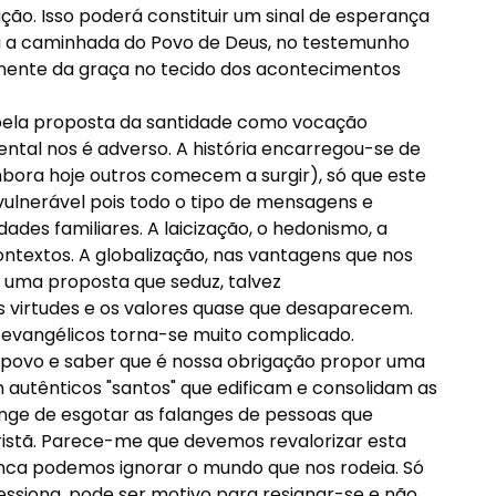
ão. Isso poderá constituir um sinal de esperança
a a caminhada do Povo de Deus, no testemunho
ente da graça no tecido dos acontecimentos
pela proposta da santidade como vocação
ental nos é adverso. A história encarregou-se de
bora hoje outros comecem a surgir), só que este
vulnerável pois todo o tipo de mensagens e
des familiares. A laicização, o hedonismo, a
textos. A globalização, nas vantagens que nos
, uma proposta que seduz, talvez
as virtudes e os valores quase que desaparecem.
 evangélicos torna-se muito complicado.
 povo e saber que é nossa obrigação propor uma
 autênticos "santos" que edificam e consolidam as
nge de esgotar as falanges de pessoas que
istã. Parece-me que devemos revalorizar esta
unca podemos ignorar o mundo que nos rodeia. Só
essiona, pode ser motivo para resignar-se e não