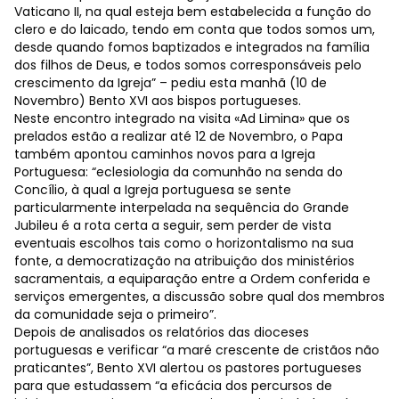
Vaticano II, na qual esteja bem estabelecida a função do
clero e do laicado, tendo em conta que todos somos um,
desde quando fomos baptizados e integrados na família
dos filhos de Deus, e todos somos corresponsáveis pelo
crescimento da Igreja” – pediu esta manhã (10 de
Novembro) Bento XVI aos bispos portugueses.
Neste encontro integrado na visita «Ad Limina» que os
prelados estão a realizar até 12 de Novembro, o Papa
também apontou caminhos novos para a Igreja
Portuguesa: “eclesiologia da comunhão na senda do
Concílio, à qual a Igreja portuguesa se sente
particularmente interpelada na sequência do Grande
Jubileu é a rota certa a seguir, sem perder de vista
eventuais escolhos tais como o horizontalismo na sua
fonte, a democratização na atribuição dos ministérios
sacramentais, a equiparação entre a Ordem conferida e
serviços emergentes, a discussão sobre qual dos membros
da comunidade seja o primeiro”.
Depois de analisados os relatórios das dioceses
portuguesas e verificar “a maré crescente de cristãos não
praticantes”, Bento XVI alertou os pastores portugueses
para que estudassem “a eficácia dos percursos de