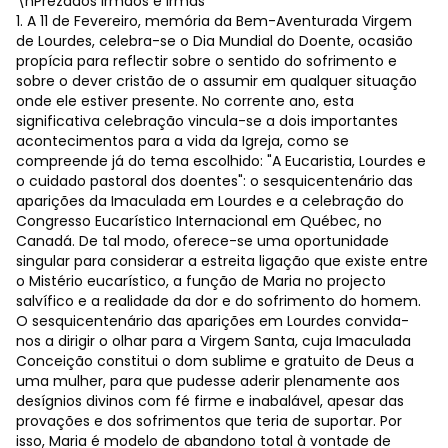
\nPrezados irmãos e irmãs
1. A 11 de Fevereiro, memória da Bem-Aventurada Virgem
de Lourdes, celebra-se o Dia Mundial do Doente, ocasião
propícia para reflectir sobre o sentido do sofrimento e
sobre o dever cristão de o assumir em qualquer situação
onde ele estiver presente. No corrente ano, esta
significativa celebração vincula-se a dois importantes
acontecimentos para a vida da Igreja, como se
compreende já do tema escolhido: "A Eucaristia, Lourdes e
o cuidado pastoral dos doentes": o sesquicentenário das
aparições da Imaculada em Lourdes e a celebração do
Congresso Eucarístico Internacional em Québec, no
Canadá. De tal modo, oferece-se uma oportunidade
singular para considerar a estreita ligação que existe entre
o Mistério eucarístico, a função de Maria no projecto
salvífico e a realidade da dor e do sofrimento do homem.
O sesquicentenário das aparições em Lourdes convida-
nos a dirigir o olhar para a Virgem Santa, cuja Imaculada
Conceição constitui o dom sublime e gratuito de Deus a
uma mulher, para que pudesse aderir plenamente aos
desígnios divinos com fé firme e inabalável, apesar das
provações e dos sofrimentos que teria de suportar. Por
isso, Maria é modelo de abandono total à vontade de