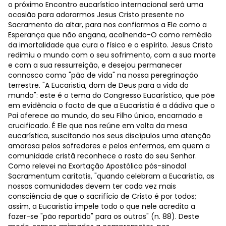
o próximo Encontro eucarístico internacional será uma
ocasião para adorarmos Jesus Cristo presente no
Sacramento do altar, para nos confiarmos a Ele como a
Esperança que não engana, acolhendo-O como remédio
da imortalidade que cura o físico e o espírito. Jesus Cristo
redimiu o mundo com o seu sofrimento, com a sua morte
e com a sua ressurreição, e desejou permanecer
connosco como "pão de vida" na nossa peregrinação
terrestre. "A Eucaristia, dom de Deus para a vida do
mundo": este é o tema do Congresso Eucarístico, que põe
em evidência o facto de que a Eucaristia é a dádiva que o
Pai oferece ao mundo, do seu Filho único, encarnado e
crucificado. É Ele que nos reúne em volta da mesa
eucarística, suscitando nos seus discípulos uma atenção
amorosa pelos sofredores e pelos enfermos, em quem a
comunidade cristã reconhece o rosto do seu Senhor.
Como relevei na Exortação Apostólica pós-sinodal
Sacramentum caritatis, "quando celebram a Eucaristia, as
nossas comunidades devem ter cada vez mais
consciência de que o sacrifício de Cristo é por todos;
assim, a Eucaristia impele todo o que nele acredita a
fazer-se "pão repartido" para os outros" (n. 88). Deste