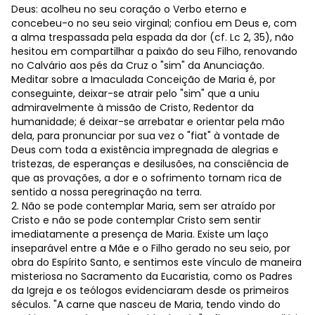
Deus: acolheu no seu coração o Verbo eterno e
concebeu-o no seu seio virginal; confiou em Deus e, com
a alma trespassada pela espada da dor (cf. Lc 2, 35), não
hesitou em compartilhar a paixão do seu Filho, renovando
no Calvário aos pés da Cruz o "sim" da Anunciação.
Meditar sobre a Imaculada Conceição de Maria é, por
conseguinte, deixar-se atrair pelo "sim" que a uniu
admiravelmente à missão de Cristo, Redentor da
humanidade; é deixar-se arrebatar e orientar pela mão
dela, para pronunciar por sua vez o "fiat" à vontade de
Deus com toda a existência impregnada de alegrias e
tristezas, de esperanças e desilusões, na consciência de
que as provações, a dor e o sofrimento tornam rica de
sentido a nossa peregrinação na terra.
2. Não se pode contemplar Maria, sem ser atraído por
Cristo e não se pode contemplar Cristo sem sentir
imediatamente a presença de Maria. Existe um laço
inseparável entre a Mãe e o Filho gerado no seu seio, por
obra do Espírito Santo, e sentimos este vínculo de maneira
misteriosa no Sacramento da Eucaristia, como os Padres
da Igreja e os teólogos evidenciaram desde os primeiros
séculos. "A carne que nasceu de Maria, tendo vindo do