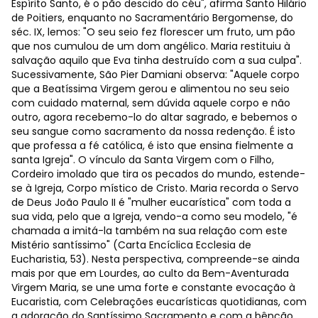
Espírito Santo, é o pão descido do céu", afirma Santo Hilário
de Poitiers, enquanto no Sacramentário Bergomense, do
séc. IX, lemos: "O seu seio fez florescer um fruto, um pão
que nos cumulou de um dom angélico. Maria restituiu à
salvação aquilo que Eva tinha destruído com a sua culpa".
Sucessivamente, São Pier Damiani observa: "Aquele corpo
que a Beatíssima Virgem gerou e alimentou no seu seio
com cuidado maternal, sem dúvida aquele corpo e não
outro, agora recebemo-lo do altar sagrado, e bebemos o
seu sangue como sacramento da nossa redenção. É isto
que professa a fé católica, é isto que ensina fielmente a
santa Igreja". O vínculo da Santa Virgem com o Filho,
Cordeiro imolado que tira os pecados do mundo, estende-
se à Igreja, Corpo místico de Cristo. Maria recorda o Servo
de Deus João Paulo II é "mulher eucarística" com toda a
sua vida, pelo que a Igreja, vendo-a como seu modelo, "é
chamada a imitá-la também na sua relação com este
Mistério santíssimo" (Carta Encíclica Ecclesia de
Eucharistia, 53). Nesta perspectiva, compreende-se ainda
mais por que em Lourdes, ao culto da Bem-Aventurada
Virgem Maria, se une uma forte e constante evocação à
Eucaristia, com Celebrações eucarísticas quotidianas, com
a adoração do Santíssimo Sacramento e com a bênção