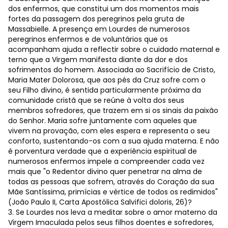
dos enfermos, que constitui um dos momentos mais
fortes da passagem dos peregrinos pela gruta de
Massabielle. A presença em Lourdes de numerosos
peregrinos enfermos e de voluntários que os
acompanham ajuda a reflectir sobre o cuidado maternal e
terno que a Virgem manifesta diante da dor e dos
sofrimentos do homem. Associada ao Sacrifício de Cristo,
Maria Mater Dolorosa, que aos pés da Cruz sofre com o
seu Filho divino, é sentida particularmente próxima da
comunidade cristã que se reúne à volta dos seus
membros sofredores, que trazem em si os sinais da paixão
do Senhor. Maria sofre juntamente com aqueles que
vivem na provação, com eles espera e representa o seu
conforto, sustentando-os com a sua ajuda materna. E não
é porventura verdade que a experiência espiritual de
numerosos enfermos impele a compreender cada vez
mais que "o Redentor divino quer penetrar na alma de
todas as pessoas que sofrem, através do Coração da sua
Mãe Santíssima, primícias e vértice de todos os redimidos"
(João Paulo II, Carta Apostólica Salvifici doloris, 26)?
3. Se Lourdes nos leva a meditar sobre o amor materno da
Virgem Imaculada pelos seus filhos doentes e sofredores,