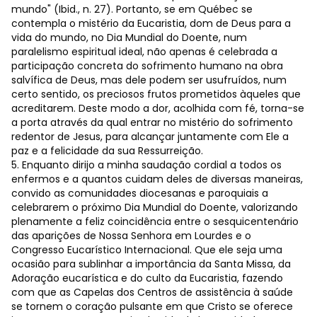
mundo" (Ibid., n. 27). Portanto, se em Québec se
contempla o mistério da Eucaristia, dom de Deus para a
vida do mundo, no Dia Mundial do Doente, num
paralelismo espiritual ideal, não apenas é celebrada a
participação concreta do sofrimento humano na obra
salvífica de Deus, mas dele podem ser usufruídos, num
certo sentido, os preciosos frutos prometidos àqueles que
acreditarem. Deste modo a dor, acolhida com fé, torna-se
a porta através da qual entrar no mistério do sofrimento
redentor de Jesus, para alcançar juntamente com Ele a
paz e a felicidade da sua Ressurreição.
5. Enquanto dirijo a minha saudação cordial a todos os
enfermos e a quantos cuidam deles de diversas maneiras,
convido as comunidades diocesanas e paroquiais a
celebrarem o próximo Dia Mundial do Doente, valorizando
plenamente a feliz coincidência entre o sesquicentenário
das aparições de Nossa Senhora em Lourdes e o
Congresso Eucarístico Internacional. Que ele seja uma
ocasião para sublinhar a importância da Santa Missa, da
Adoração eucarística e do culto da Eucaristia, fazendo
com que as Capelas dos Centros de assistência à saúde
se tornem o coração pulsante em que Cristo se oferece