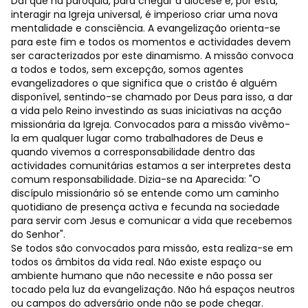
Daí que na paróquia, para chegar à diocese e, por esta,
interagir na Igreja universal, é imperioso criar uma nova
mentalidade e consciência. A evangelização orienta-se
para este fim e todos os momentos e actividades devem
ser caracterizados por este dinamismo. A missão convoca
a todos e todos, sem excepção, somos agentes
evangelizadores o que significa que o cristão é alguém
disponível, sentindo-se chamado por Deus para isso, a dar
a vida pelo Reino investindo as suas iniciativas na acção
missionária da Igreja. Convocados para a missão vivêmo-
la em qualquer lugar como trabalhadores de Deus e
quando vivemos a corresponsabilidade dentro das
actividades comunitárias estamos a ser interpretes desta
comum responsabilidade. Dizia-se na Aparecida: "O
discípulo missionário só se entende como um caminho
quotidiano de presença activa e fecunda na sociedade
para servir com Jesus e comunicar a vida que recebemos
do Senhor".
Se todos são convocados para missão, esta realiza-se em
todos os âmbitos da vida real. Não existe espaço ou
ambiente humano que não necessite e não possa ser
tocado pela luz da evangelização. Não há espaços neutros
ou campos do adversário onde não se pode chegar.