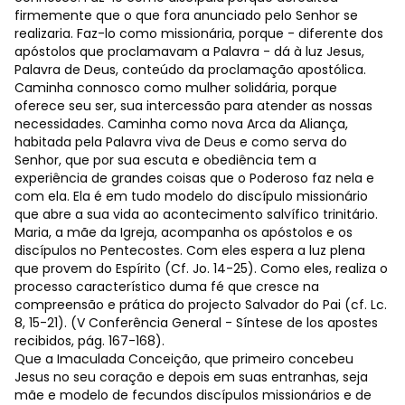
firmemente que o que fora anunciado pelo Senhor se
realizaria. Faz-lo como missionária, porque - diferente dos
apóstolos que proclamavam a Palavra - dá à luz Jesus,
Palavra de Deus, conteúdo da proclamação apostólica.
Caminha connosco como mulher solidária, porque
oferece seu ser, sua intercessão para atender as nossas
necessidades. Caminha como nova Arca da Aliança,
habitada pela Palavra viva de Deus e como serva do
Senhor, que por sua escuta e obediência tem a
experiência de grandes coisas que o Poderoso faz nela e
com ela. Ela é em tudo modelo do discípulo missionário
que abre a sua vida ao acontecimento salvífico trinitário.
Maria, a mãe da Igreja, acompanha os apóstolos e os
discípulos no Pentecostes. Com eles espera a luz plena
que provem do Espírito (Cf. Jo. 14-25). Como eles, realiza o
processo característico duma fé que cresce na
compreensão e prática do projecto Salvador do Pai (cf. Lc.
8, 15-21). (V Conferência General - Síntese de los apostes
recibidos, pág. 167-168).
Que a Imaculada Conceição, que primeiro concebeu
Jesus no seu coração e depois em suas entranhas, seja
mãe e modelo de fecundos discípulos missionários e de