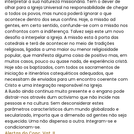
interpretar a sua natureza missionária. Tem o dever de
olhar para a Igreja Universal na responsabilidade de chegar
a todos os povos, mas nunca poderá ignorar o que
acontece dentro dos seus confins. Hoje, a missão ad
gentes, em certo sentido, confunde-se com a missão nos
confrontos com a indiferença. Talvez seja este um novo
desafio a interpelar a Igreja. A missão esta à porta das
catedrais e terá de acontecer no meio de tradições
religiosas, ligadas a uma maior ou menor religiosidade
popular, que manifesta alguma coisa de positivo mas, em
muitos casos, pouco ou quase nada, de experiência cristã.
Hoje são os baptizados, com todos os sacramentos de
iniciação e itinerários catequéticos adequados, que
necessitam de enviados para um encontro coerente com
Cristo e uma integração responsável na Igreja.
A ilusão ainda continua muito presente e o engano pode
distrair-nos através dum activismo que não incide nas
pessoas e na cultura. Sem desconsiderar estes
parâmetros característicos dum mundo globalizado e
secularizado, importa que a dimensão ad gentes não seja
esquecida. Uma não dispensa a outra. Integram-se e
condicionam-se.
Alertas do Conc. Vat. II