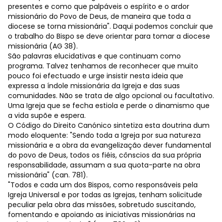
presentes e como que palpáveis o espírito e o ardor
missionário do Povo de Deus, de maneira que toda a
diocese se torna missionária". Daqui podemos concluir que
o trabalho do Bispo se deve orientar para tomar a diocese
missionária (AG 38).
São palavras elucidativas e que continuam como
programa. Talvez tenhamos de reconhecer que muito
pouco foi efectuado e urge insistir nesta ideia que
expressa a índole missionária da Igreja e das suas
comunidades. Não se trata de algo opcional ou facultativo.
Uma Igreja que se fecha estiola e perde o dinamismo que
a vida supõe e espera.
O Código do Direito Canónico sintetiza esta doutrina dum
modo eloquente: "Sendo toda a Igreja por sua natureza
missionária e a obra da evangelização dever fundamental
do povo de Deus, todos os fiéis, cônscios da sua própria
responsabilidade, assumam a sua quota-parte na obra
missionária" (can. 781).
"Todos e cada um dos Bispos, como responsáveis pela
Igreja Universal e por todas as Igrejas, tenham solicitude
peculiar pela obra das missões, sobretudo suscitando,
fomentando e apoiando as iniciativas missionárias na