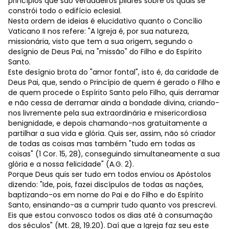
princípios que são verdadeiros pilares sobre os quais se
constrói todo o edifício eclesial.
Nesta ordem de ideias é elucidativo quanto o Concílio
Vaticano II nos refere: "A Igreja é, por sua natureza,
missionária, visto que tem a sua origem, segundo o
desígnio de Deus Pai, na "missão" do Filho e do Espírito
Santo.
Este desígnio brota do "amor fontal", isto é, da caridade de
Deus Pai, que, sendo o Princípio de quem é gerado o Filho e
de quem procede o Espírito Santo pelo Filho, quis derramar
e não cessa de derramar ainda a bondade divina, criando-
nos livremente pela sua extraordinária e misericordiosa
benignidade, e depois chamando-nos gratuitamente a
partilhar a sua vida e glória. Quis ser, assim, não só criador
de todas as coisas mas também "tudo em todas as
coisas" (1 Cor. 15, 28), conseguindo simultaneamente a sua
glória e a nossa felicidade" (A.G. 2).
Porque Deus quis ser tudo em todos enviou os Apóstolos
dizendo: "Ide, pois, fazei discípulos de todas as nações,
baptizando-os em nome do Pai e do Filho e do Espírito
Santo, ensinando-as a cumprir tudo quanto vos prescrevi.
Eis que estou convosco todos os dias até à consumação
dos séculos" (Mt. 28, 19.20). Daí que a Igreja faz seu este