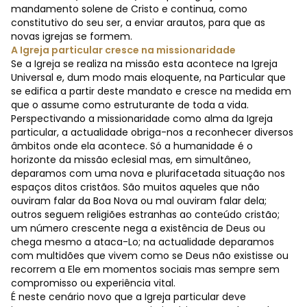
mandamento solene de Cristo e continua, como
constitutivo do seu ser, a enviar arautos, para que as
novas igrejas se formem.
A Igreja particular cresce na missionaridade
Se a Igreja se realiza na missão esta acontece na Igreja
Universal e, dum modo mais eloquente, na Particular que
se edifica a partir deste mandato e cresce na medida em
que o assume como estruturante de toda a vida.
Perspectivando a missionaridade como alma da Igreja
particular, a actualidade obriga-nos a reconhecer diversos
âmbitos onde ela acontece. Só a humanidade é o
horizonte da missão eclesial mas, em simultâneo,
deparamos com uma nova e plurifacetada situação nos
espaços ditos cristãos. São muitos aqueles que não
ouviram falar da Boa Nova ou mal ouviram falar dela;
outros seguem religiões estranhas ao conteúdo cristão;
um número crescente nega a existência de Deus ou
chega mesmo a ataca-Lo; na actualidade deparamos
com multidões que vivem como se Deus não existisse ou
recorrem a Ele em momentos sociais mas sempre sem
compromisso ou experiência vital.
É neste cenário novo que a Igreja particular deve