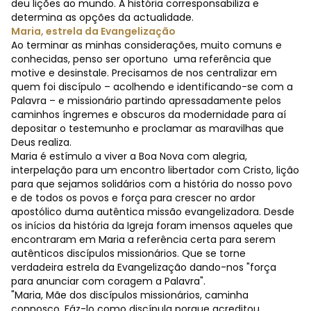
deu lições ao mundo. A história corresponsabiliza e
determina as opções da actualidade.
Maria, estrela da Evangelização
Ao terminar as minhas considerações, muito comuns e
conhecidas, penso ser oportuno uma referência que
motive e desinstale. Precisamos de nos centralizar em
quem foi discípulo – acolhendo e identificando-se com a
Palavra – e missionário partindo apressadamente pelos
caminhos íngremes e obscuros da modernidade para aí
depositar o testemunho e proclamar as maravilhas que
Deus realiza.
Maria é estímulo a viver a Boa Nova com alegria,
interpelação para um encontro libertador com Cristo, lição
para que sejamos solidários com a história do nosso povo
e de todos os povos e força para crescer no ardor
apostólico duma autêntica missão evangelizadora. Desde
os inícios da história da Igreja foram imensos aqueles que
encontraram em Maria a referência certa para serem
autênticos discípulos missionários. Que se torne
verdadeira estrela da Evangelização dando-nos "força
para anunciar com coragem a Palavra".
"Maria, Mãe dos discípulos missionários, caminha
connosco. Fáz-lo como discípula porque acreditou