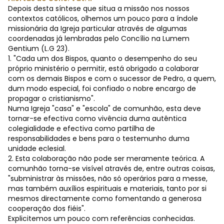
Depois desta síntese que situa a missão nos nossos
contextos católicos, olhemos um pouco para a índole
missionária da Igreja particular através de algumas
coordenadas já lembradas pelo Concílio na Lumem
Gentium (L.G 23).
1. "Cada um dos Bispos, quanto o desempenho do seu
próprio ministério o permitir, está obrigado a colaborar
com os demais Bispos e com o sucessor de Pedro, a quem,
dum modo especial, foi confiado o nobre encargo de
propagar o cristianismo".
Numa Igreja "casa" e "escola" de comunhão, esta deve
tornar-se efectiva como vivência duma autêntica
colegialidade e efectiva como partilha de
responsabilidades e bens para o testemunho duma
unidade eclesial.
2. Esta colaboração não pode ser meramente teórica. A
comunhão torna-se visível através de, entre outras coisas,
"subministrar às missões, não só operários para a messe,
mas também auxílios espirituais e materiais, tanto por si
mesmos directamente como fomentando a generosa
cooperação dos fiéis".
Explicitemos um pouco com referências conhecidas.