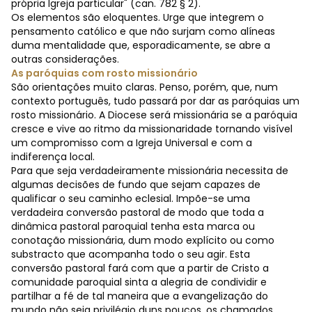
própria Igreja particular" (can. 782 § 2).
Os elementos são eloquentes. Urge que integrem o
pensamento católico e que não surjam como alíneas
duma mentalidade que, esporadicamente, se abre a
outras considerações.
As paróquias com rosto missionário
São orientações muito claras. Penso, porém, que, num
contexto português, tudo passará por dar as paróquias um
rosto missionário. A Diocese será missionária se a paróquia
cresce e vive ao ritmo da missionaridade tornando visível
um compromisso com a Igreja Universal e com a
indiferença local.
Para que seja verdadeiramente missionária necessita de
algumas decisões de fundo que sejam capazes de
qualificar o seu caminho eclesial. Impõe-se uma
verdadeira conversão pastoral de modo que toda a
dinâmica pastoral paroquial tenha esta marca ou
conotação missionária, dum modo explícito ou como
substracto que acompanha todo o seu agir. Esta
conversão pastoral fará com que a partir de Cristo a
comunidade paroquial sinta a alegria de condividir e
partilhar a fé de tal maneira que a evangelização do
mundo não seja privilégio duns poucos, os chamados