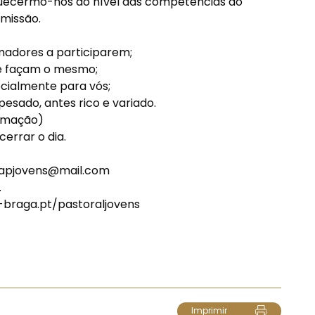
uecermo-nos ao nível das competências do
missão.
madores a participarem;
ue façam o mesmo;
cialmente para vós;
sado, antes rico e variado.
nimação)
errar o dia.
apjovens@mail.com
.
-braga.pt/pastoraljovens
Imprimir