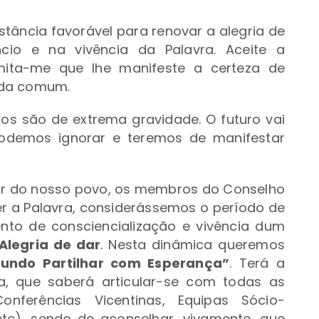
stância favorável para renovar a alegria de
io e na vivência da Palavra. Aceite a
mita-me que lhe manifeste a certeza de
ada comum.
os são de extrema gravidade. O futuro vai
podemos ignorar e teremos de manifestar
r do nosso povo, os membros do Conselho
ver a Palavra, considerássemos o período de
o de consciencialização e vivência dum
Alegria de dar
. Nesta dinâmica queremos
Fundo Partilhar com Esperança”
. Terá a
a, que saberá articular-se com todas as
Conferências Vicentinas, Equipas Sócio-
 etc), sendo de aconselhar, vivamente, que