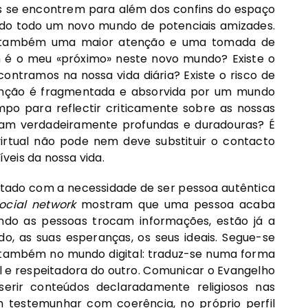
s se encontrem para além dos confins do espaço
odo todo um novo mundo de potenciais amizades.
e também uma maior atenção e uma tomada de
m é o meu «próximo» neste novo mundo? Existe o
ntramos na nossa vida diária? Existe o risco de
tenção é fragmentada e absorvida por um mundo
po para reflectir criticamente sobre as nossas
jam verdadeiramente profundas e duradouras? É
rtual não pode nem deve substituir o contacto
veis da nossa vida.
tado com a necessidade de ser pessoa autêntica
ocial network
mostram que uma pessoa acaba
ndo as pessoas trocam informações, estão já a
o, as suas esperanças, os seus ideais. Segue-se
a também no mundo digital: traduz-se numa forma
 e respeitadora do outro. Comunicar o Evangelho
nserir conteúdos declaradamente religiosos nas
 testemunhar com coerência, no próprio perfil