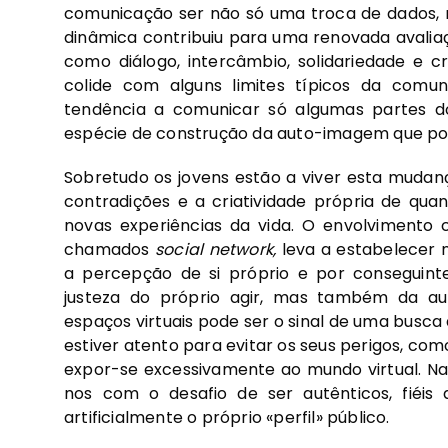
comunicação ser não só uma troca de dados, 
dinâmica contribuiu para uma renovada avali
como diálogo, intercâmbio, solidariedade e cri
colide com alguns limites típicos da comuni
tendência a comunicar só algumas partes do
espécie de construção da auto-imagem que pod
Sobretudo os jovens estão a viver esta mudan
contradições e a criatividade própria de qu
novas experiências da vida. O envolvimento 
chamados
social network,
leva a estabelecer n
a percepção de si próprio e por conseguinte
justeza do próprio agir, mas também da aut
espaços virtuais pode ser o sinal de uma busca
estiver atento para evitar os seus perigos, co
expor-se excessivamente ao mundo virtual. Na
nos com o desafio de ser autênticos, fiéis
artificialmente o próprio «perfil» público.