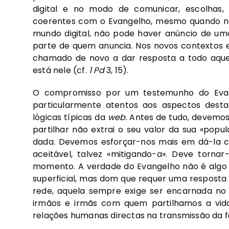
digital e no modo de comunicar, escolhas, 
coerentes com o Evangelho, mesmo quando não
mundo digital, não pode haver anúncio de 
parte de quem anuncia. Nos novos contextos e
chamado de novo a dar resposta a todo aque
está nele (cf.
1 Pd
3, 15).
O compromisso por um testemunho do Evang
particularmente atentos aos aspectos des
lógicas típicas da
web.
Antes de tudo, devemos
partilhar não extrai o seu valor da sua «popu
dada. Devemos esforçar-nos mais em dá-la c
aceitável, talvez «mitigando-a». Deve torna
momento. A verdade do Evangelho não é algo 
superficial, mas dom que requer uma resposta 
rede, aquela sempre exige ser encarnada no 
irmãos e irmãs com quem partilhamos a vida
relações humanas directas na transmissão da f