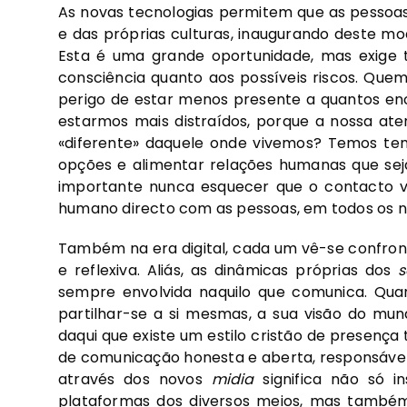
As novas tecnologias permitem que as pessoa
e das próprias culturas, inaugurando deste m
Esta é uma grande oportunidade, mas exig
consciência quanto aos possíveis riscos. Que
perigo de estar menos presente a quantos enco
estarmos mais distraídos, porque a nossa a
«diferente» daquele onde vivemos? Temos tem
opções e alimentar relações humanas que se
importante nunca esquecer que o contacto vi
humano directo com as pessoas, em todos os ní
Também na era digital, cada um vê-se confron
e reflexiva. Aliás, as dinâmicas próprias dos
s
sempre envolvida naquilo que comunica. Qua
partilhar-se a si mesmas, a sua visão do mund
daqui que existe um estilo cristão de presenç
de comunicação honesta e aberta, responsável
através dos novos
midia
significa não só i
plataformas dos diversos meios, mas também