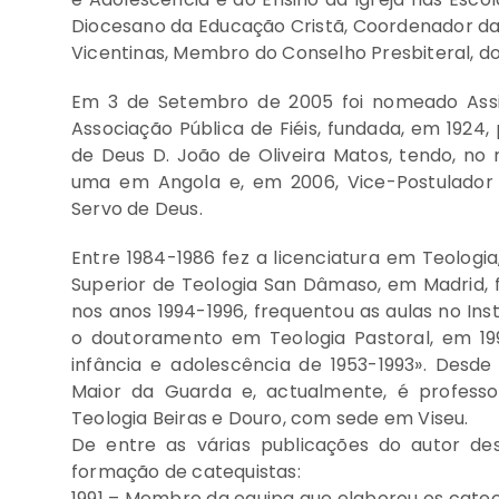
Diocesano da Educação Cristã, Coordenador da 
Vicentinas, Membro do Conselho Presbiteral, do
Em 3 de Setembro de 2005 foi nomeado Assis
Associação Pública de Fiéis, fundada, em 1924, 
de Deus D. João de Oliveira Matos, tendo, n
uma em Angola e, em 2006, Vice-Postulador 
Servo de Deus.
Entre 1984-1986 fez a licenciatura em Teologia
Superior de Teologia San Dâmaso, em Madrid, fi
nos anos 1994-1996, frequentou as aulas no Inst
o doutoramento em Teologia Pastoral, em 19
infância e adolescência de 1953-1993». Desde
Maior da Guarda e, actualmente, é professor
Teologia Beiras e Douro, com sede em Viseu.
De entre as várias publicações do autor d
formação de catequistas:
1991 – Membro da equipa que elaborou os cate