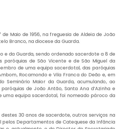
 de Maio de 1956, na freguesia de Aldeia de João
telo Branco, na diocese da Guarda.
o e da Guarda, sendo ordenado sacerdote a 8 de
as paróquias de São Vicente e de São Miguel da
embro de uma equipa sacerdotal, das paróquias
e Ambom, Rocamondo e Vila Franca do Deão e, em
 do Seminário Maior da Guarda, acumulando, ao
paróquias de João Antão, Santa Ana d’Azinha e
uma equipa sacerdotal, foi nomeado pároco da
 destes 30 anos de sacerdote, outros serviços na
l pelos Departamentos de Catequese da Infância
as e, actualmente, o de Director do Secretariado