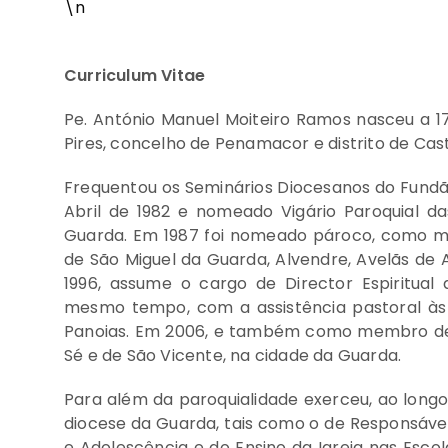
\n
Curriculum Vitae
Pe. António Manuel Moiteiro Ramos nasceu a 17
Pires, concelho de Penamacor e distrito de Cas
Frequentou os Seminários Diocesanos do Fundã
Abril de 1982 e nomeado Vigário Paroquial d
Guarda. Em 1987 foi nomeado pároco, como m
de São Miguel da Guarda, Alvendre, Avelãs d
1996, assume o cargo de Director Espiritual
mesmo tempo, com a assistência pastoral às 
Panoias. Em 2006, e também como membro de 
Sé e de São Vicente, na cidade da Guarda.
Para além da paroquialidade exerceu, ao longo
diocese da Guarda, tais como o de Responsáve
e Adolescência e do Ensino da Igreja nas Escol