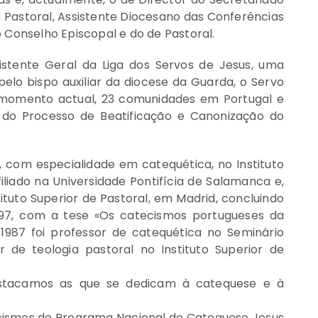
Pastoral, Assistente Diocesano das Conferências
 Conselho Episcopal e do de Pastoral.
tente Geral da Liga dos Servos de Jesus, uma
pelo bispo auxiliar da diocese da Guarda, o Servo
o momento actual, 23 comunidades em Portugal e
do Processo de Beatificação e Canonização do
, com especialidade em catequética, no Instituto
liado na Universidade Pontifícia de Salamanca e,
ituto Superior de Pastoral, em Madrid, concluindo
97, com a tese «Os catecismos portugueses da
 1987 foi professor de catequética no Seminário
 de teologia pastoral no Instituto Superior de
estacamos as que se dedicam à catequese e à
cismos do Programa Nacional de Catequese Jesus