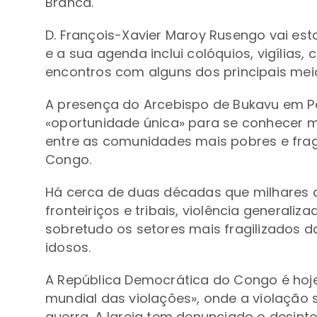
Branca.
D. François-Xavier Maroy Rusengo vai esta
e a sua agenda inclui colóquios, vigílias,
encontros com alguns dos principais mei
A presença do Arcebispo de Bukavu em 
«oportunidade única» para se conhecer me
entre as comunidades mais pobres e frag
Congo.
Há cerca de duas décadas que milhares d
fronteiriços e tribais, violência general
sobretudo os setores mais fragilizados 
idosos.
A República Democrática do Congo é hoj
mundial das violações», onde a violaçã
guerra. A Igreja tem denunciado o desin