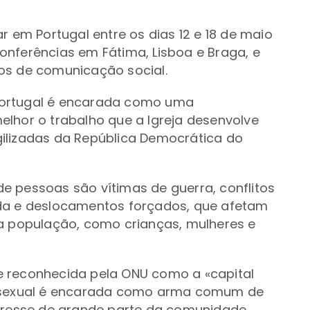
r em Portugal entre os dias 12 e 18 de maio
 conferências em Fátima, Lisboa e Braga, e
os de comunicação social.
Portugal é encarada como uma
lhor o trabalho que a Igreja desenvolve
ilizadas da República Democrática do
e pessoas são vítimas de guerra, conflitos
izada e deslocamentos forçados, que afetam
da população, como crianças, mulheres e
e reconhecida pela ONU como a «capital
o sexual é encarada como arma comum de
teresse de grande parte da comunidade