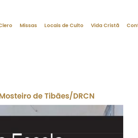
Clero
Missas
Locais de Culto
Vida Cristã
Con
 Mosteiro de Tibães/DRCN