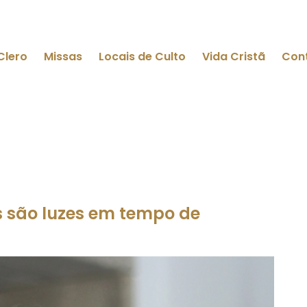
Clero
Missas
Locais de Culto
Vida Cristã
Con
s são luzes em tempo de