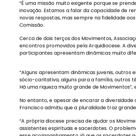
“É uma missão muito exigente porque se prend
inovação. Estamos a falar da capacidade de r
novas respostas, mas sempre na fidelidade aos 
Comissão.
Cerca de dois terços dos Movimentos, Associ
encontros promovidos pela Arquidiocese. A dive
participantes apresentam dinâmicas muito dife
“Alguns apresentam dinâmicas juvenis, outros es
sócio-caritativa, alguns para a família, outros
Há uma riqueza muito grande de Movimentos”, e
No entanto, e apesar de encarar a diversidade 
Francisco admitiu que a pluralidade traz grande
“A própria diocese precisa de ajudar os Movime
assistentes espirituais e sacerdotes. O proble
esse acompanhamento, já que os sacerdotes n