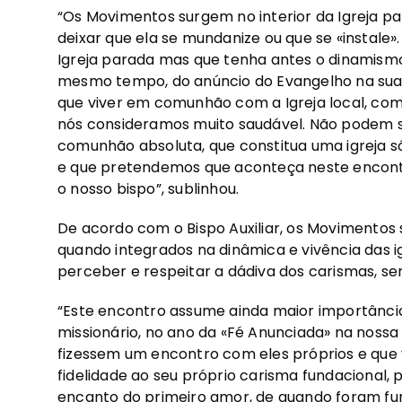
“Os Movimentos surgem no interior da Igreja pa
deixar que ela se mundanize ou que se «instale
Igreja parada mas que tenha antes o dinamismo
mesmo tempo, do anúncio do Evangelho na sua 
que viver em comunhão com a Igreja local, co
nós consideramos muito saudável. Não podem s
comunhão absoluta, que constitua uma igreja só
e que pretendemos que aconteça neste encont
o nosso bispo”, sublinhou.
De acordo com o Bispo Auxiliar, os Movimento
quando integrados na dinâmica e vivência das ig
perceber e respeitar a dádiva dos carismas, sem
“Este encontro assume ainda maior importânc
missionário, no ano da «Fé Anunciada» na noss
fizessem um encontro com eles próprios e que
fidelidade ao seu próprio carisma fundacional
encanto do primeiro amor, de quando foram fun