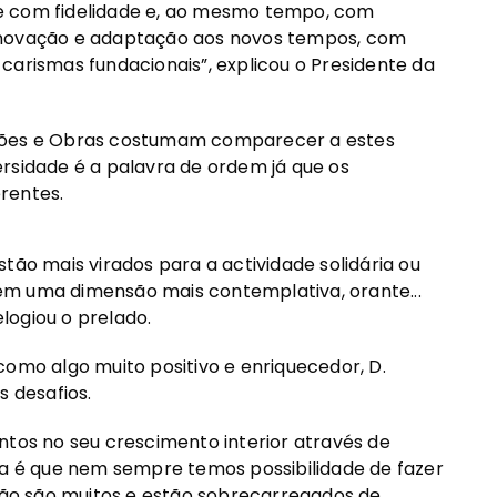
e com fidelidade e, ao mesmo tempo, com
enovação e adaptação aos novos tempos, com
carismas fundacionais”, explicou o Presidente da
ações e Obras costumam comparecer a estes
rsidade é a palavra de ordem já que os
rentes.
tão mais virados para a actividade solidária ou
 têm uma dimensão mais contemplativa, orante...
logiou o prelado.
como algo muito positivo e enriquecedor, D.
s desafios.
ntos no seu crescimento interior através de
ma é que nem sempre temos possibilidade de fazer
ão são muitos e estão sobrecarregados de