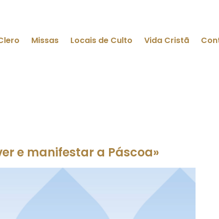
Clero
Missas
Locais de Culto
Vida Cristã
Con
ver e manifestar a Páscoa»