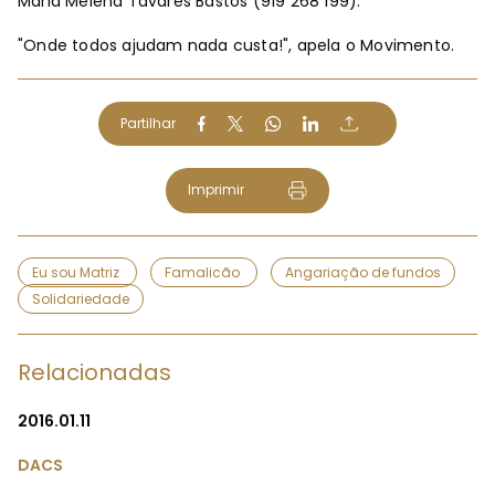
Maria Melena Tavares Bastos (919 268 199).
"Onde todos ajudam nada custa!", apela o Movimento.
Partilhar
Imprimir
Eu sou Matriz
Famalicão
Angariação de fundos
Solidariedade
Relacionadas
2016.01.11
DACS