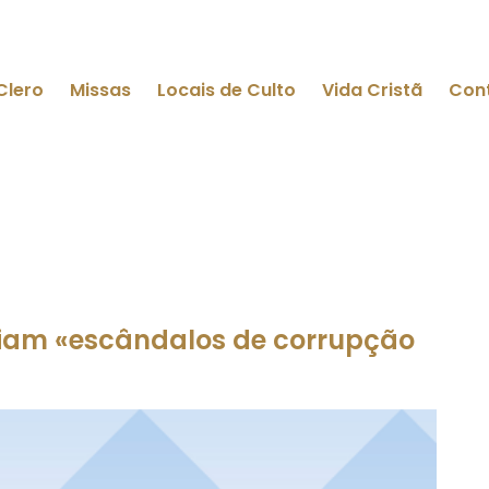
Clero
Missas
Locais de Culto
Vida Cristã
Con
nciam «escândalos de corrupção