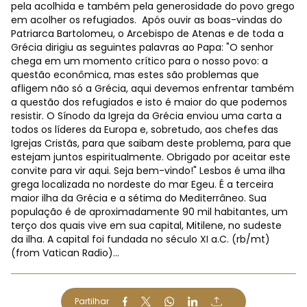
pela acolhida e também pela generosidade do povo grego
em acolher os refugiados. Após ouvir as boas-vindas do
Patriarca Bartolomeu, o Arcebispo de Atenas e de toda a
Grécia dirigiu as seguintes palavras ao Papa: "O senhor
chega em um momento crítico para o nosso povo: a
questão econômica, mas estes são problemas que
afligem não só a Grécia, aqui devemos enfrentar também
a questão dos refugiados e isto é maior do que podemos
resistir. O Sínodo da Igreja da Grécia enviou uma carta a
todos os líderes da Europa e, sobretudo, aos chefes das
Igrejas Cristãs, para que saibam deste problema, para que
estejam juntos espiritualmente. Obrigado por aceitar este
convite para vir aqui. Seja bem-vindo!" Lesbos é uma ilha
grega localizada no nordeste do mar Egeu. É a terceira
maior ilha da Grécia e a sétima do Mediterrâneo. Sua
população é de aproximadamente 90 mil habitantes, um
terço dos quais vive em sua capital, Mitilene, no sudeste
da ilha. A capital foi fundada no século XI a.C. (rb/mt)
(from Vatican Radio)...
Partilhar