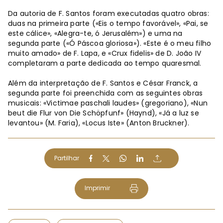
Da autoria de F. Santos foram executadas quatro obras:
duas na primeira parte («Eis o tempo favorável», «Pai, se
este cálice», «Alegra-te, ó Jerusalém») e uma na
segunda parte («Ó Páscoa gloriosa»). «Este é o meu filho
muito amado» de F. Lapa, e «Crux fidelis» de D. João IV
completaram a parte dedicada ao tempo quaresmal.
Além da interpretação de F. Santos e César Franck, a
segunda parte foi preenchida com as seguintes obras
musicais: «Victimae paschali laudes» (gregoriano), «Nun
beut die Flur von Die Schöpfunf» (Haynd), «Já a luz se
levantou» (M. Faria), «Locus Iste» (Anton Bruckner).
Partilhar
Imprimir