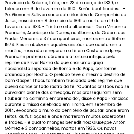
Província de Salerno, Itália, em 23 de março de 1839, e
faleceu em 6 de fevereiro de 1910. Serão beatificados: -
Pe. Giovanni Sullivan sacerdote irlandês da Companhia de
Jesus, nascido em 8 de maio de 1861 e morto em 19 de
fevereiro de 1933. - Trinta e oito albaneses: Dom Vincenzo
Prennushi, Arcebispo de Durrës, na Albânia, da Ordem dos
Frades Menores, e 37 companheiros, mortos entre 1945 e
1974. Eles simbolizam aqueles cristãos que aceitaram o
martírio, mas não renegaram a fé em Cristo e na Igreja.
Prennushi preferiu o cárcere e a tortura infligida pelo
regime de Enver Hoxha do que criar uma igreja
nacionalista separada de Roma e do Papa, conforme
ordenado por Hoxha. O prelado teve o mesmo destino de
Dom Gasper Thaci, também trucidado pelo regime que
queria cancelar todo rastro da fé. “Quantos cristãos não se
curvaram diante das ameaças, mas prosseguiram sem
titubear no caminho empreendido”, disse o Papa Francisco
durante a missa celebrada em Tirana, em setembro de
2014, evocando o muro do cemitério de Scutari onde eram
feitas as fuzilações e onde morreram muitos sacerdotes
e frades. - e quatro monges beneditinos: Giuseppe Antón
Gómez e 3 companheiros, mortos em 1936. Os novos