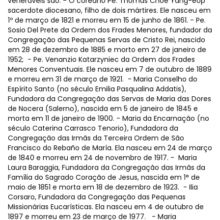
veneráveis são: - O coreano Pe. Thomas Choe Yang-eop
sacerdote diocesano, filho de dois mártires. Ele nasceu em
1º de março de 1821 e morreu em 15 de junho de 1861. - Pe.
Sosio Del Prete da Ordem dos Frades Menores, fundador da
Congregação das Pequenas Servas de Cristo Rei, nascido
em 28 de dezembro de 1885 e morto em 27 de janeiro de
1952; - Pe. Venanzio Katarzyniec da Ordem dos Frades
Menores Conventuais. Ele nasceu em 7 de outubro de 1889
e morreu em 31 de março de 1921. - Maria Conselho do
Espírito Santo (no século Emilia Pasqualina Addatis),
Fundadora da Congregação das Servas de Maria das Dores
de Nocera (Salerno), nascida em 5 de janeiro de 1845 e
morta em 11 de janeiro de 1900. - Maria da Encarnação (no
século Caterina Carrasco Tenorio), Fundadora da
Congregação das Irmãs da Terceira Ordem de São
Francisco do Rebaño de María. Ela nasceu em 24 de março
de 1840 e morreu em 24 de novembro de 1917. - Maria
Laura Baraggia, Fundadora da Congregação das Irmãs da
Família do Sagrado Coração de Jesus, nascida em 1° de
maio de 1851 e morta em 18 de dezembro de 1923. - Ilia
Corsaro, Fundadora da Congregação das Pequenas
Missionárias Eucarísticas. Ela nasceu em 4 de outubro de
1897 e morreu em 23 de março de 1977. - Maria