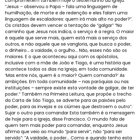
comprometem também hoje o testemunho da Igreja.
“Jesus – observou o Papa – fala uma linguagem de
humilhação, de morte e de redenção e eles falam uma
linguagem de escaladores: quem irá mais alto no poder?”.
Os cristãos devem vencer a tentação de “galgar” “No
caminho que Jesus nos indica, o serviço é a regra. O maior
é aquele que serve mais, quem está mais a serviço dos
outros, e não aquele que se vangloria, que busca o poder,
o dinheiro... a vaidade, o orgulho… Não, esses não são os
maiores. E o que aconteceu aqui com os apóstolos,
inclusive com a mãe de João e Tiago, é uma história que
acontece todos os dias na Igreja, em toda comunidade.
‘Mas entre nós, quem é o maior? Quem comanda?’ As
ambições. Em toda comunidade – nas paróquias ou nas
instituições – sempre existe esta vontade de galgar, de ter
poder.” Também na Primeira Leitura, que propõe o trecho
da Carta de São Tiago, se adverte para as paixões pelo
poder, para as invejas e os ciúmes que destroem o outro”.
Sujar o outro para comandar Esta também é a mensagem
de hoje para a Igreja, disse Francisco. O mundo fala de
quem tem mais poder para comandar, enquanto Jesus
afirma que veio ao mundo “para servir”, não “para ser
servido”: “A vaidade, o poder… Como e quando tenho esta