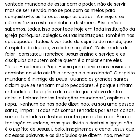
vontade mundana de estar com o poder, não de servir,
mas de ser servido, não se poupam os meios para
conquistá-lo: as fofocas, sujar os outros… A inveja e os
ciúmes fazem este caminho e destroem. E isso nós o
sabemos, todos. Isso acontece hoje em toda instituição da
Igreja: paróquias, colégios, outras instituições, também nos
episcopados...todos. A vontade do espírito do mundo, que
é espírito de riqueza, vaidade e orgulho”. “Dois modos de
falar”, constatou Francisco: Jesus ensina o serviço e os
discípulos discutem sobre quem é o maior entre eles.
“Jesus – reiterou o Papa – veio para servir e nos ensinou o
caminho na vida cristã: o serviço e a humildade”. O espírito
mundano é inimigo de Deus “Quando os grandes santos
diziam que se sentiam muito pecadores, é porque tinham
entendido este espírito do mundo que estava dentro
deles, e tinham tantas tentações mundanas”, explicou o
Papa. “Nenhum de nós pode dizer: não, eu sou uma pessoa
santa, limpa”: “Todos nós somos tentados por essas coisas,
somos tentados a destruir o outro para subir mais. É uma
tentação mundana, mas que divide e destrói a Igreja, não
é o Espírito de Jesus. É belo, imaginemos a cena: Jesus que
diz essas palavras e os discípulos que dizem ‘não, melhor