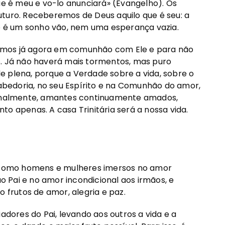
que é meu e vo-lo anunciará» (Evangelho). Os
uturo. Receberemos de Deus aquilo que é seu: a
ão é um sonho vão, nem uma esperança vazia.
ivermos já agora em comunhão com Ele e para não
s. Já não haverá mais tormentos, mas puro
e plena, porque a Verdade sobre a vida, sobre o
bedoria, no seu Espírito e na Comunhão do amor,
 finalmente, amantes continuamente amados,
o apenas. A casa Trinitária será a nossa vida.
do como homens e mulheres imersos no amor
ao Pai e no amor incondicional aos irmãos, e
o frutos de amor, alegria e paz.
adores do Pai, levando aos outros a vida e a