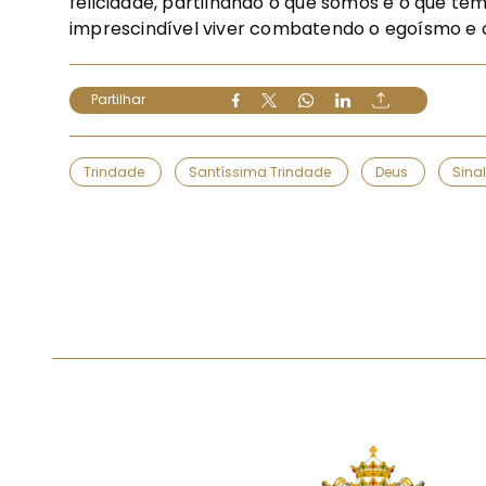
felicidade, partilhando o que somos e o que temo
imprescindível viver combatendo o egoísmo e
Partilhar
Trindade
Santíssima Trindade
Deus
Sina