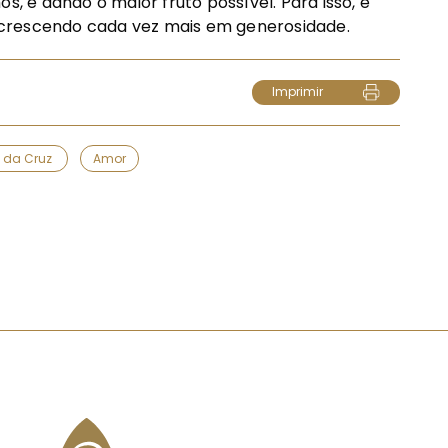
s, e dando o maior fruto possível. Para isso, é
 crescendo cada vez mais em generosidade.
Imprimir
l da Cruz
Amor