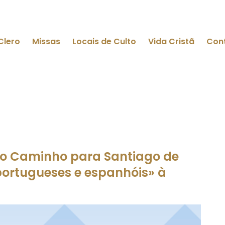
Clero
Missas
Locais de Culto
Vida Cristã
Con
do Caminho para Santiago de
ortugueses e espanhóis» à