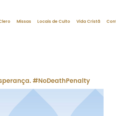
Clero
Missas
Locais de Culto
Vida Cristã
Con
sperança. #NoDeathPenalty