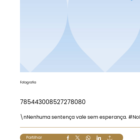
Fotografia
785443008527278080
\nNenhuma sentença vale sem esperança.
#No
Partilhar