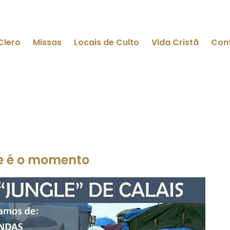
Clero
Missas
Locais de Culto
Vida Cristã
Con
te é o momento