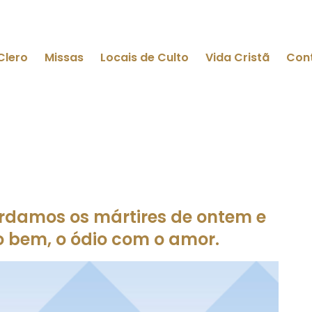
Clero
Missas
Locais de Culto
Vida Cristã
Con
ordamos os mártires de ontem e
 bem, o ódio com o amor.