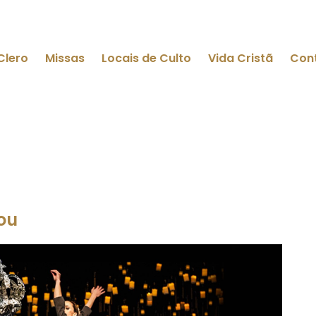
Clero
Missas
Locais de Culto
Vida Cristã
Con
lou