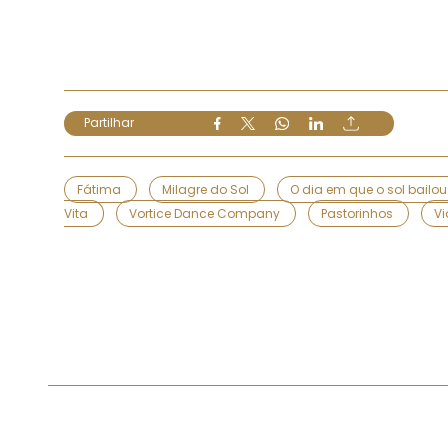
Partilhar
Fátima
Milagre do Sol
O dia em que o sol bailo
Vita
Vortice Dance Company
Pastorinhos
Vi