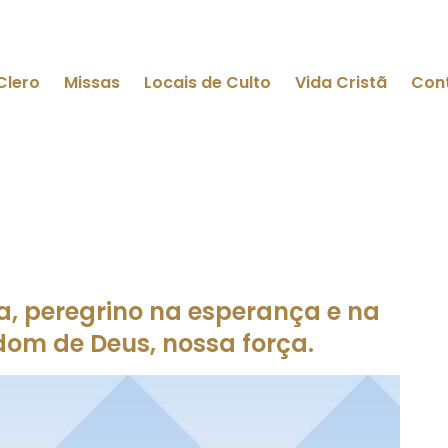
Clero
Missas
Locais de Culto
Vida Cristã
Con
 peregrino na esperança e na
dom de Deus, nossa força.