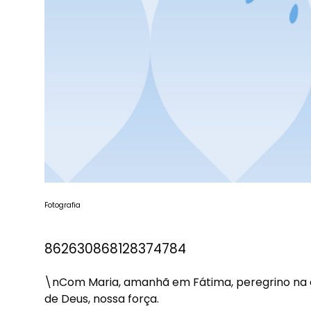
Fotografia
862630868128374784
\nCom Maria, amanhã em Fátima, peregrino na e
de Deus, nossa força.