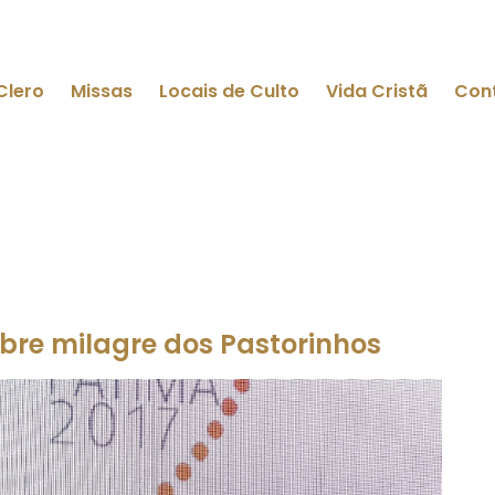
Clero
Missas
Locais de Culto
Vida Cristã
Con
bre milagre dos Pastorinhos