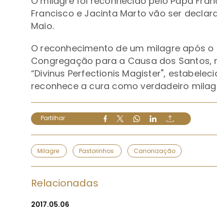
O milagre foi reconhecido pelo Papa Fran
Francisco e Jacinta Marto vão ser declar
Maio.
O reconhecimento de um milagre após o 
Congregação para a Causa dos Santos, r
“Divinus Perfectionis Magister", estabelec
reconhece a cura como verdadeiro milagr
Partilhar
Milagre
Pastorinhos
Canonização
Relacionadas
2017.05.06