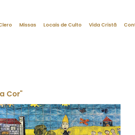
Clero
Missas
Locais de Culto
Vida Cristã
Con
a Cor"