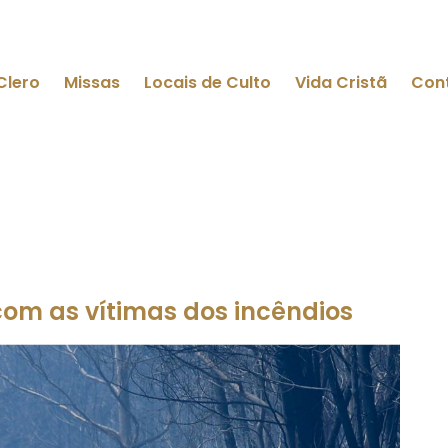
Clero
Missas
Locais de Culto
Vida Cristã
Con
com as vítimas dos incêndios