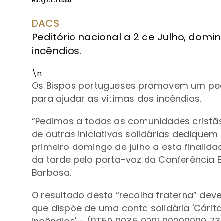
Fotografia
Lusa
DACS
Peditório nacional a 2 de Julho, domi
incêndios.
\n
Os Bispos portugueses promovem um pedit
para ajudar as vítimas dos incêndios.
“Pedimos a todas as comunidades cristãs
de outras iniciativas solidárias dediquem 
primeiro domingo de julho a esta finalid
da tarde pelo porta-voz da Conferência 
Barbosa.
O resultado desta “recolha fraterna” dev
que dispõe de uma conta solidária 'Cárit
incêndios' - (PT50 0035 0001 00200000 73