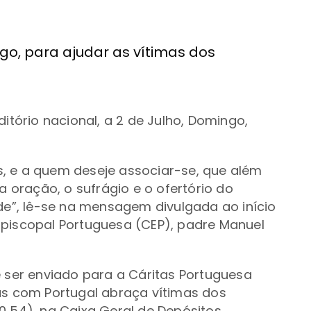
ngo, para ajudar as vítimas dos
ório nacional, a 2 de Julho, Domingo,
, e a quem deseje associar-se, que além
a oração, o sufrágio e o ofertório do
ade”, lê-se na mensagem divulgada ao início
Episcopal Portuguesa (CEP), padre Manuel
e ser enviado para a Cáritas Portuguesa
as com Portugal abraça vítimas dos
0 54), na Caixa Geral de Depósitos.