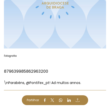
Fotografia
879639985862963200
\nParabéns,
@Pontifex_pt
! Ad multos annos.
Partilhar