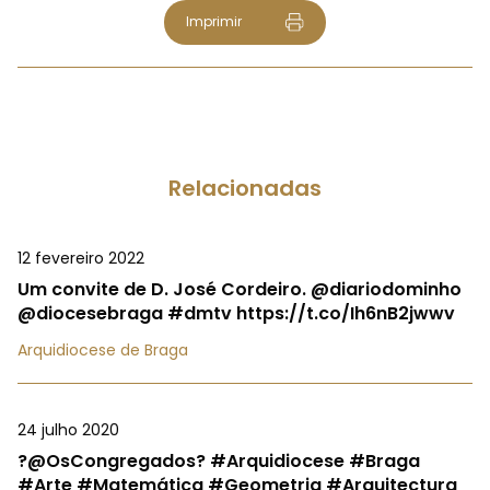
Imprimir
Relacionadas
12 fevereiro 2022
Um convite de D. José Cordeiro. @diariodominho
@diocesebraga #dmtv https://t.co/Ih6nB2jwwv
Arquidiocese de Braga
24 julho 2020
?@OsCongregados? #Arquidiocese #Braga
#Arte #Matemática #Geometria #Arquitectura