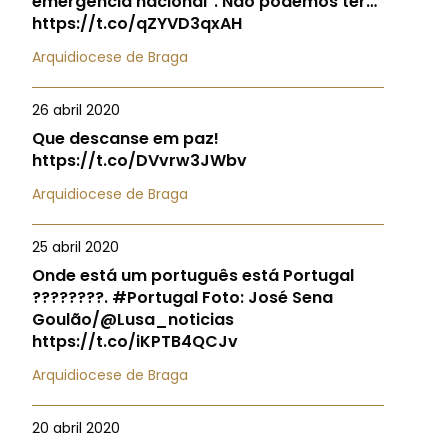
emergência nacional". Não podemos ter…
https://t.co/qZYVD3qxAH
Arquidiocese de Braga
26 abril 2020
Que descanse em paz!
https://t.co/DVvrw3JWbv
Arquidiocese de Braga
25 abril 2020
Onde está um português está Portugal
????????. #Portugal Foto: José Sena
Goulão/@Lusa_noticias
https://t.co/iKPTB4QCJv
Arquidiocese de Braga
20 abril 2020