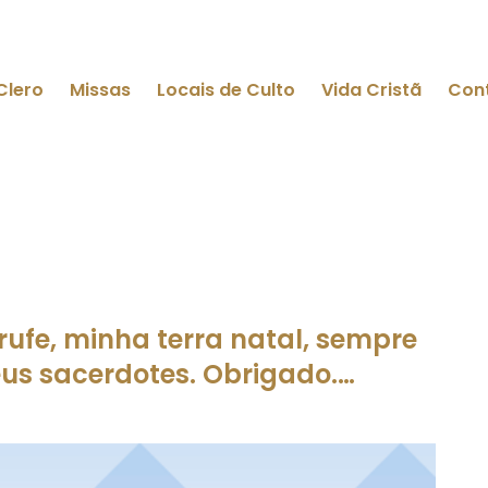
Clero
Missas
Locais de Culto
Vida Cristã
Con
rufe, minha terra natal, sempre
us sacerdotes. Obrigado.…