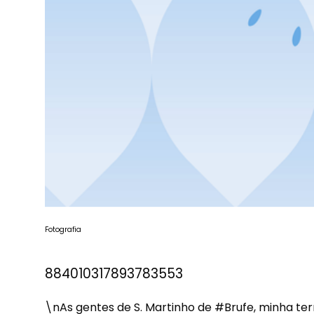
Fotografia
884010317893783553
\nAs gentes de S. Martinho de
#Brufe
, minha te