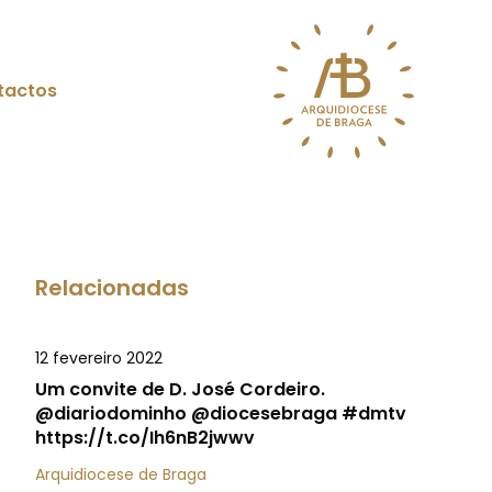
tactos
Relacionadas
12 fevereiro 2022
Um convite de D. José Cordeiro.
@diariodominho @diocesebraga #dmtv
https://t.co/Ih6nB2jwwv
Arquidiocese de Braga