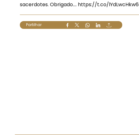
sacerdotes. Obrigado.…
https://t.co/lYdLwcHkw6
Partilhar