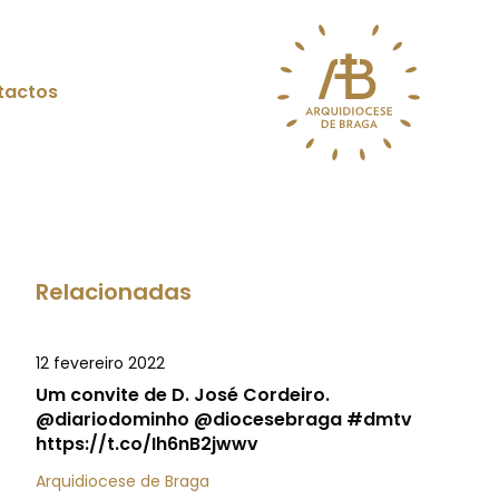
tactos
Relacionadas
12 fevereiro 2022
Um convite de D. José Cordeiro.
@diariodominho @diocesebraga #dmtv
https://t.co/Ih6nB2jwwv
Arquidiocese de Braga