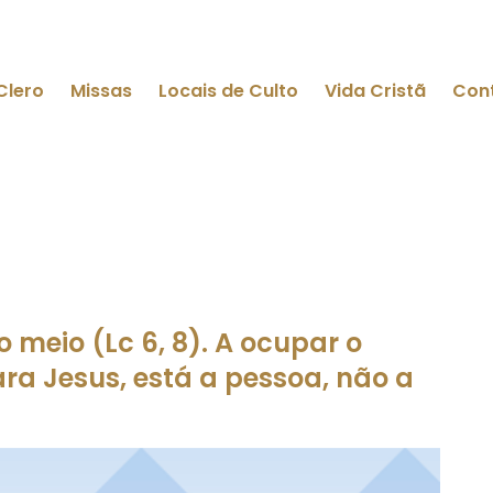
Clero
Missas
Locais de Culto
Vida Cristã
Con
o meio (Lc 6, 8). A ocupar o
ara Jesus, está a pessoa, não a