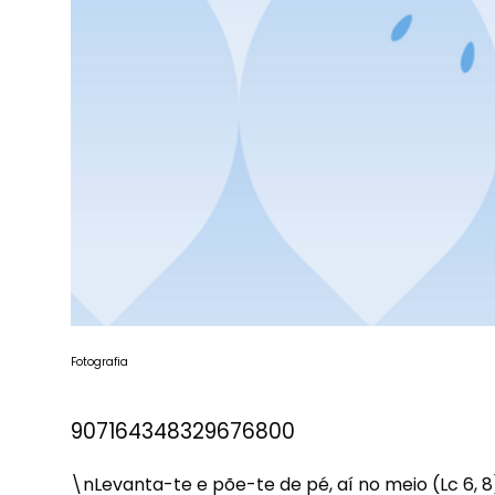
Fotografia
907164348329676800
\nLevanta-te e põe-te de pé, aí no meio (Lc 6, 8