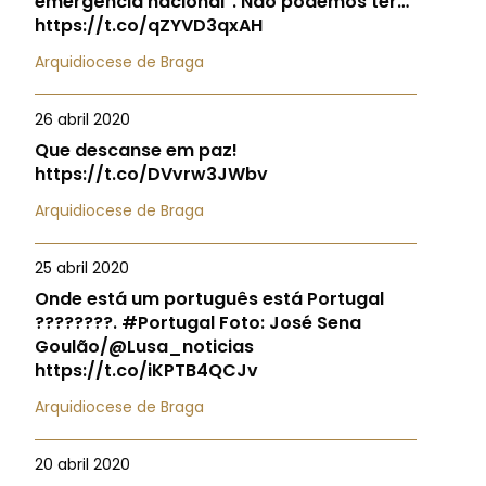
emergência nacional". Não podemos ter…
https://t.co/qZYVD3qxAH
Arquidiocese de Braga
26 abril 2020
Que descanse em paz!
https://t.co/DVvrw3JWbv
Arquidiocese de Braga
25 abril 2020
Onde está um português está Portugal
????????. #Portugal Foto: José Sena
Goulão/@Lusa_noticias
https://t.co/iKPTB4QCJv
Arquidiocese de Braga
20 abril 2020