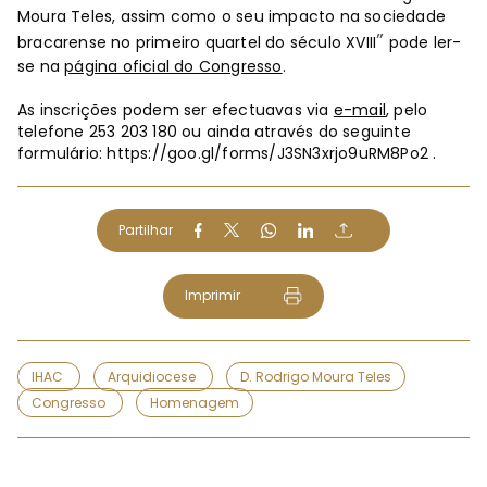
Moura Teles, assim como o seu impacto na sociedade
”
bracarense no primeiro quartel do século XVIII
pode ler-
se na
página oficial do Congresso
.
As inscrições podem ser efectuavas via
e-mail
, pelo
telefone 253 203 180 ou ainda através do seguinte
formulário: https://goo.gl/forms/J3SN3xrjo9uRM8Po2 .
Partilhar
Imprimir
IHAC
Arquidiocese
D. Rodrigo Moura Teles
Congresso
Homenagem