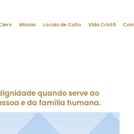
Clero
Missas
Locais de Culto
Vida Cristã
Con
 dignidade quando serve ao
essoa e da família humana.