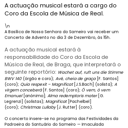
A actuação musical estará a cargo do
Coro da Escola de Música de Real.
\n
A Basílica de Nossa Senhora do Sameiro vai receber um
Concerto de Advento no dia 3 de Dezembro, às 15h.
A actuação musical estará à
responsabilidade do Coro da Escola de
Música de Real, de Braga, que interpretará o
seguinte reportório:
Wachet auf, ruft uns die Stimme
BWV 140
(órgão e coro);
Avé, cheia de graça
[F. Santos]
(coro);
Quia respexit – Magnificat
[J.S.Bach] (solista);
A
virgem conceberá
[F. Santos] (coro);
Ó vem, ó vem
Emanuel
[anónimo];
Alma redemptoris mater
[G.
Legrenzi] (solistas);
Magnificat
[Pachelbel]
(coro);
Christmas Lullaby
[J. Rutter] (coro).
O concerto insere-se no programa das Festividades da
Padroeira do Santuário do Sameiro — Imaculada