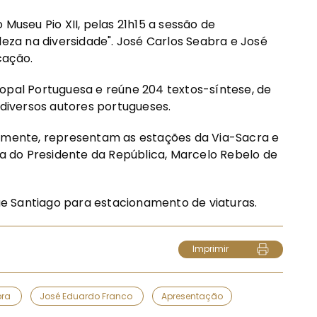
 Museu Pio XII, pelas 21h15 a sessão de
leza na diversidade". José Carlos Seabra e José
cação.
opal Portuguesa e reúne 204 textos-síntese, de
 diversos autores portugueses.
camente, representam as estações da Via-Sacra e
ia do Presidente da República, Marcelo Rebelo de
que Santiago para estacionamento de viaturas.
Imprimir
bra
José Eduardo Franco
Apresentação