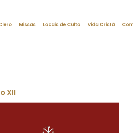
Clero
Missas
Locais de Culto
Vida Cristã
Con
o XII