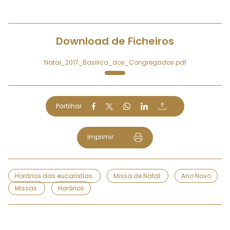
Download de Ficheiros
Natal_2017_Basilica_dos_Congregados.pdf
Partilhar
Imprimir
Horários das eucaristias
Missa de Natal
Ano Novo
Missas
Horários