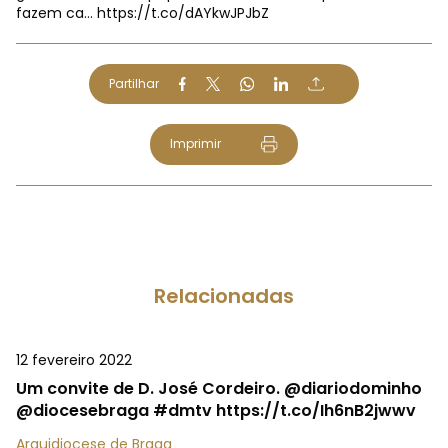
fazem ca…
https://t.co/dAYkwJPJbZ
Partilhar
Imprimir
Relacionadas
12 fevereiro 2022
Um convite de D. José Cordeiro. @diariodominho
@diocesebraga #dmtv https://t.co/Ih6nB2jwwv
Arquidiocese de Braga