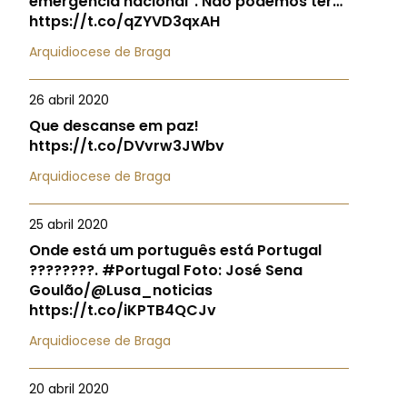
emergência nacional". Não podemos ter…
https://t.co/qZYVD3qxAH
Arquidiocese de Braga
26 abril 2020
Que descanse em paz!
https://t.co/DVvrw3JWbv
Arquidiocese de Braga
25 abril 2020
Onde está um português está Portugal
????????. #Portugal Foto: José Sena
Goulão/@Lusa_noticias
https://t.co/iKPTB4QCJv
Arquidiocese de Braga
20 abril 2020