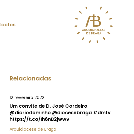
tactos
Relacionadas
12 fevereiro 2022
Um convite de D. José Cordeiro.
@diariodominho @diocesebraga #dmtv
https://t.co/Ih6nB2jwwv
Arquidiocese de Braga