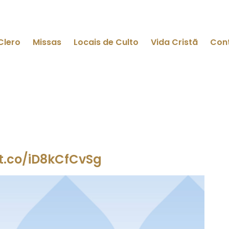
Clero
Missas
Locais de Culto
Vida Cristã
Con
/t.co/iD8kCfCvSg