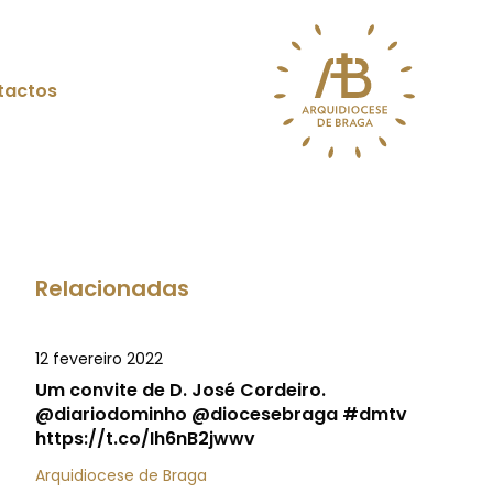
tactos
Relacionadas
12 fevereiro 2022
Um convite de D. José Cordeiro.
@diariodominho @diocesebraga #dmtv
https://t.co/Ih6nB2jwwv
Arquidiocese de Braga