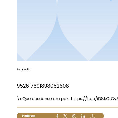
Fotografia
952617691898052608
\nQue descanse em paz!
https://t.co/iD8kCfCv
Partilhar