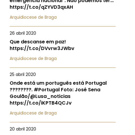
emergência nacional". Não podemos ter…
https://t.co/qZYVD3qxAH
Arquidiocese de Braga
26 abril 2020
Que descanse em paz!
https://t.co/DVvrw3JWbv
Arquidiocese de Braga
25 abril 2020
Onde está um português está Portugal
????????. #Portugal Foto: José Sena
Goulão/@Lusa_noticias
https://t.co/iKPTB4QCJv
Arquidiocese de Braga
20 abril 2020