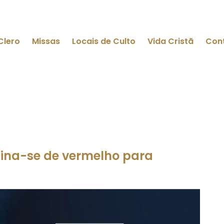
Clero
Missas
Locais de Culto
Vida Cristã
Con
mina-se de vermelho para