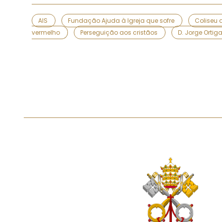
AIS
Fundação Ajuda à Igreja que sofre
Coliseu
vermelho
Perseguição aos cristãos
D. Jorge Ortig