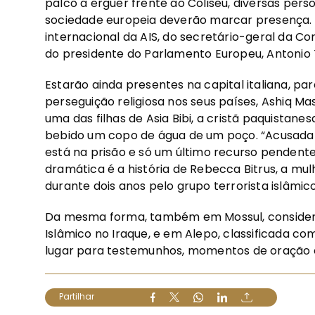
palco a erguer frente ao Coliseu, diversas pers
sociedade europeia deverão marcar presença. 
internacional da AIS, do secretário-geral da Con
do presidente do Parlamento Europeu, Antonio 
Estarão ainda presentes na capital italiana, pa
perseguição religiosa nos seus países, Ashiq Ma
uma das filhas de Asia Bibi, a cristã paquistan
bebido um copo de água de um poço. “Acusada f
está na prisão e só um último recurso pendente
dramática é a história de Rebecca Bitrus, a mu
durante dois anos pelo grupo terrorista islâmic
Da mesma forma, também em Mossul, considera
Islâmico no Iraque, e em Alepo, classificada com
lugar para testemunhos, momentos de oração e
Partilhar