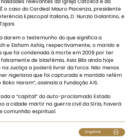
onalidades relevantes da Igreja Católica e da
É o caso do Cardeal Mauro Piacenza, presidente
ferência Episcopal Italiana, D. Nunzio Galantino, e
Tajani.
ra darem o testemunho do que significa a
sih e Eisham Ashiq, respectivamente, o marido e
esa que foi condenada à morte em 2009 por ter
alsamente de blasfémia, Asia Bibi ainda hoje
 na Justiça a poderá livrar da forca. Não menos
lher nigeriana que foi capturada e mantida refém
o Boko Haram”, assinala a Fundação AIS.
da a “capital” do auto-proclamado Estado
o a cidade mártir na guerra civil da Síria, haverá
 comunhão espiritual.
Imprimir