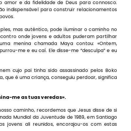
o amor e da fidelidade de Deus para connosco.
o indispensável para construir relacionamentos
 povos.
es, mas autêntico, pode iluminar o caminho no
ncontro onde jovens e adultos puderam partilhar
o, uma menina chamada Maya contou: «Ontem,
rrou-me e eu caí. Ele disse-me “desculpa” e eu
em cujo pai tinha sido assassinado pelos Boko
a, que é uma criança, conseguiu perdoar, significa
sina-me as tuas veredas».
nosso caminho, recordemos que Jesus disse de si
rnada Mundial da Juventude de 1989, em Santiago
os jovens ali reunidos, encorajou-os com estas