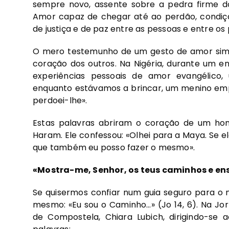
sempre novo, assente sobre a pedra firme d
Amor capaz de chegar até ao perdão, condiçã
de justiça e de paz entre as pessoas e entre os
O mero testemunho de um gesto de amor simpl
coração dos outros. Na Nigéria, durante um e
experiências pessoais de amor evangélic
enquanto estávamos a brincar, um menino empu
perdoei-lhe».
Estas palavras abriram o coração de um hom
Haram. Ele confessou: «Olhei para a Maya. Se el
que também eu posso fazer o mesmo».
«Mostra-me, Senhor, os teus caminhos e en
Se quisermos confiar num guia seguro para o 
mesmo: «Eu sou o Caminho…» (Jo 14, 6). Na Jo
de Compostela, Chiara Lubich, dirigindo-se a