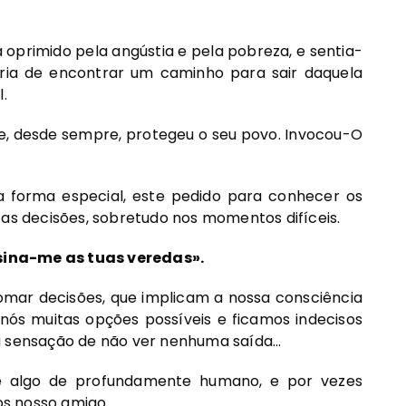
a oprimido pela angústia e pela pobreza, e sentia-
aria de encontrar um caminho para sair daquela
.
ue, desde sempre, protegeu o seu povo. Invocou-O
a forma especial, este pedido para conhecer os
 as decisões, sobretudo nos momentos difíceis.
sina-me as tuas veredas».
mar decisões, que implicam a nossa consciência
nós muitas opções possíveis e ficamos indecisos
 a sensação de não ver nenhuma saída…
é algo de profundamente humano, e por vezes
s nosso amigo.