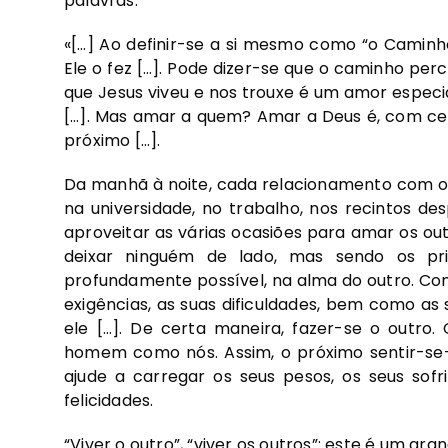
palavras:
«[…] Ao definir-se a si mesmo como “o Caminh
Ele o fez […]. Pode dizer-se que o caminho pe
que Jesus viveu e nos trouxe é um amor especi
[…]. Mas amar a quem? Amar a Deus é, com cer
próximo […].
Da manhã à noite, cada relacionamento com os
na universidade, no trabalho, nos recintos desp
aproveitar as várias ocasiões para amar os o
deixar ninguém de lado, mas sendo os pr
profundamente possível, na alma do outro. Co
exigências, as suas dificuldades, bem como as
ele […]. De certa maneira, fazer-se o outro.
homem como nós. Assim, o próximo sentir-se
ajude a carregar os seus pesos, os seus sof
felicidades.
“Viver o outro”, “viver os outros”: este é um gra