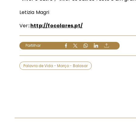
Letizia Magri
Ver
:
http://focolares.pt/
Partilhar
Palavra de Vida - Março - Balasar