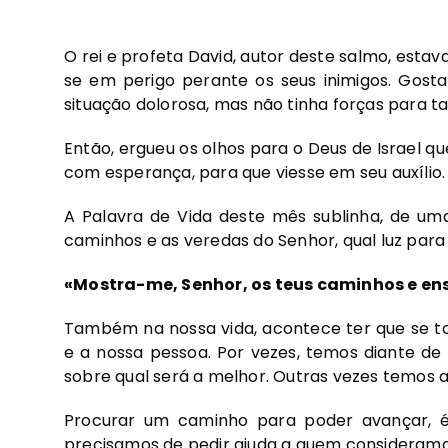
O rei e profeta David, autor deste salmo, estav
se em perigo perante os seus inimigos. Gost
situação dolorosa, mas não tinha forças para tal
Então, ergueu os olhos para o Deus de Israel q
com esperança, para que viesse em seu auxílio.
A Palavra de Vida deste mês sublinha, de um
caminhos e as veredas do Senhor, qual luz para
«Mostra-me, Senhor, os teus caminhos e en
Também na nossa vida, acontece ter que se to
e a nossa pessoa. Por vezes, temos diante de 
sobre qual será a melhor. Outras vezes temos
Procurar um caminho para poder avançar, 
precisamos de pedir ajuda a quem consideramo