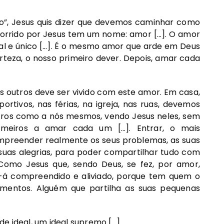
o”, Jesus quis dizer que devemos caminhar como
rcorrido por Jesus tem um nome: amor […]. O amor
al e único […]. É o mesmo amor que arde em Deus
teza, o nosso primeiro dever. Depois, amar cada
 outros deve ser vivido com este amor. Em casa,
ortivos, nas férias, na igreja, nas ruas, devemos
utros como a nós mesmos, vendo Jesus neles, sem
imeiros a amar cada um […]. Entrar, o mais
mpreender realmente os seus problemas, as suas
 suas alegrias, para poder compartilhar tudo com
 Como Jesus que, sendo Deus, se fez, por amor,
-á compreendido e aliviado, porque tem quem o
rimentos. Alguém que partilha as suas pequenas
nde ideal, um ideal supremo […].