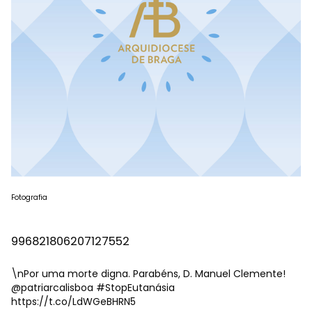
Fotografia
996821806207127552
\nPor uma morte digna. Parabéns, D. Manuel Clemente!
@patriarcalisboa
#StopEutanásia
https://t.co/LdWGeBHRN5