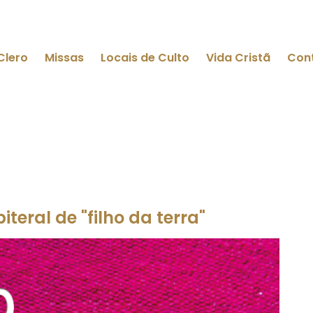
Clero
Missas
Locais de Culto
Vida Cristã
Con
eral de "filho da terra"