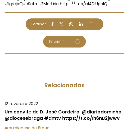
#IgrejaQueSofre
#Martírio
https://t.co/u1ADiUpblQ
Partilhar
Imprimir
Relacionadas
12 fevereiro 2022
Um convite de D. José Cordeiro. @diariodominho
@diocesebraga #dmtv https://t.co/Ih6nB2jwwv
Arquidiocese de Braga