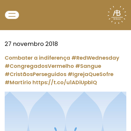
27 novembro 2018
Combater a indiferença #RedWednesday
#CongregadosVermelho #Sangue
#CristãosPerseguidos #IgrejaQueSofre
#Martírio https://t.co/u1ADiUpblQ