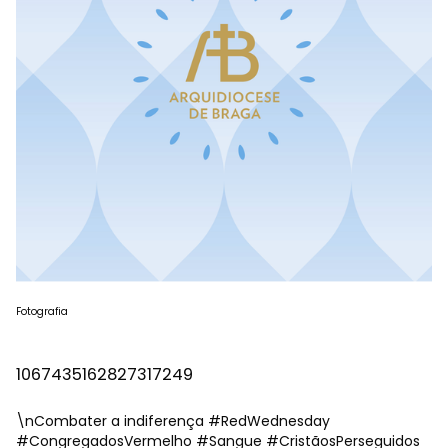
Fotografia
1067435162827317249
\nCombater a indiferença
#RedWednesday
#CongregadosVermelho
#Sangue
#CristãosPerseguidos