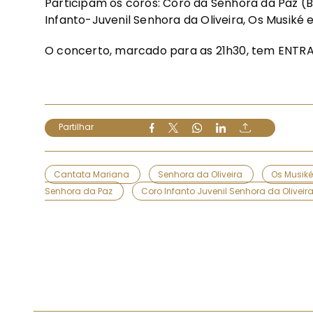
Participam os coros: Coro da Senhora da Paz (Ba
Infanto-Juvenil Senhora da Oliveira, Os Musiké 
O concerto, marcado para as 21h30, tem ENTRA
Partilhar
Cantata Mariana
Senhora da Oliveira
Os Musik
Senhora da Paz
Coro Infanto Juvenil Senhora da Oliveir