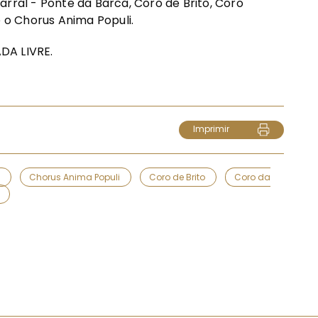
rral - Ponte da Barca, Coro de Brito, Coro
e o Chorus Anima Populi.
DA LIVRE.
Imprimir
é
Chorus Anima Populi
Coro de Brito
Coro da
a