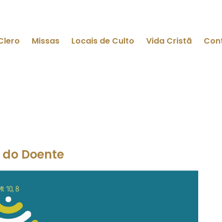
Clero
Missas
Locais de Culto
Vida Cristã
Con
l do Doente