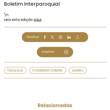
Boletim Interparoquial
\n
Leia esta edição
aqui
.
Partilhar
Imprimir
Toma e Lê
IV DOMINGO COMUM
boletim
Relacionadas