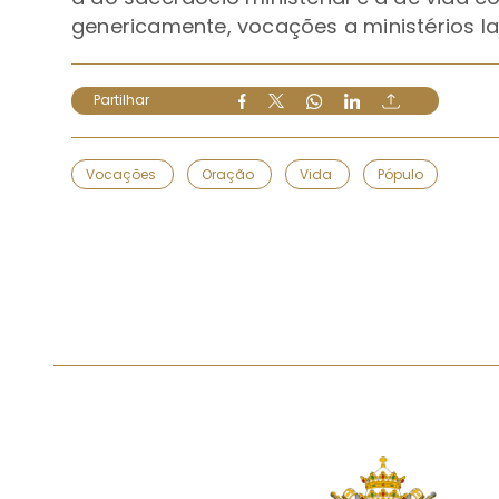
genericamente, vocações a ministérios la
Partilhar
Vocações
Oração
Vida
Pópulo