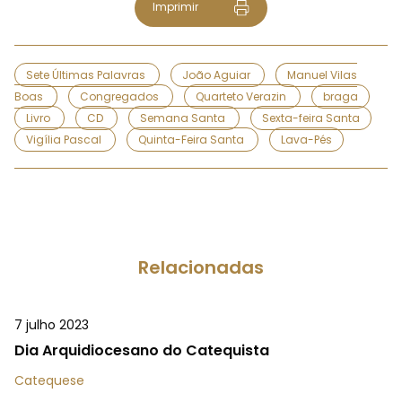
Imprimir
Sete Últimas Palavras
João Aguiar
Manuel Vilas
Boas
Congregados
Quarteto Verazin
braga
Livro
CD
Semana Santa
Sexta-feira Santa
Vigília Pascal
Quinta-Feira Santa
Lava-Pés
Relacionadas
7 julho 2023
Dia Arquidiocesano do Catequista
Catequese